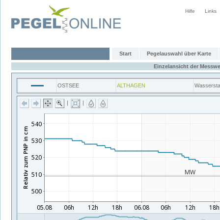
Hilfe
Links
Start
Pegelauswahl über Karte
Einzelansicht der Messwe
OSTSEE
ALTHAGEN
Wasserst
|
|