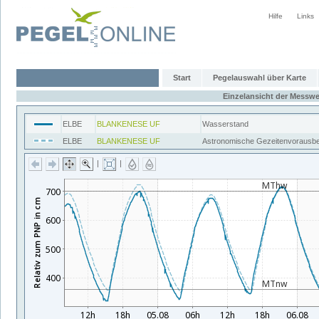
Hilfe
Links
Start
Pegelauswahl über Karte
Einzelansicht der Messwe
ELBE
BLANKENESE UF
Wasserstand
ELBE
BLANKENESE UF
Astronomische Gezeitenvorausb
|
|