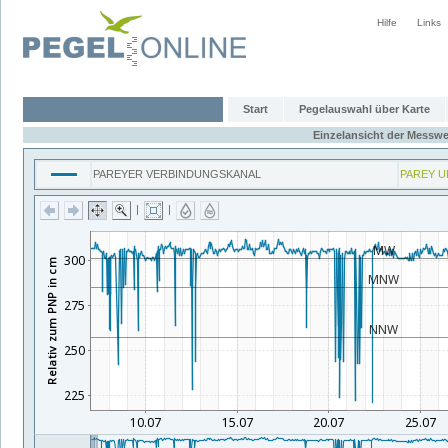
Hilfe
Links
Start
Pegelauswahl über Karte
Einzelansicht der Messwe
PAREYER VERBINDUNGSKANAL
PAREY U
|
|