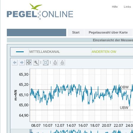
Hilfe
Links
Start
Pegelauswahl über Karte
Einzelansicht der Messwe
MITTELLANDKANAL
ANDERTEN OW
|
|