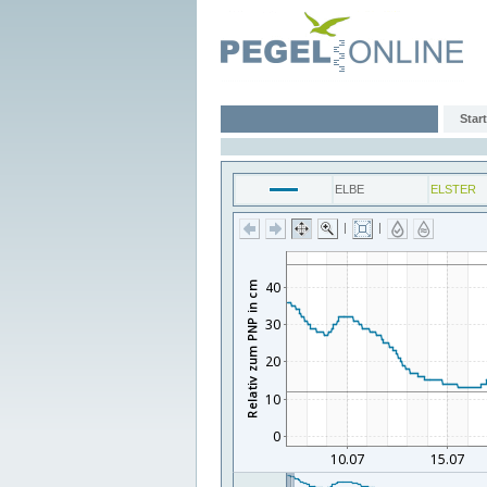
Start
ELBE
ELSTER
|
|