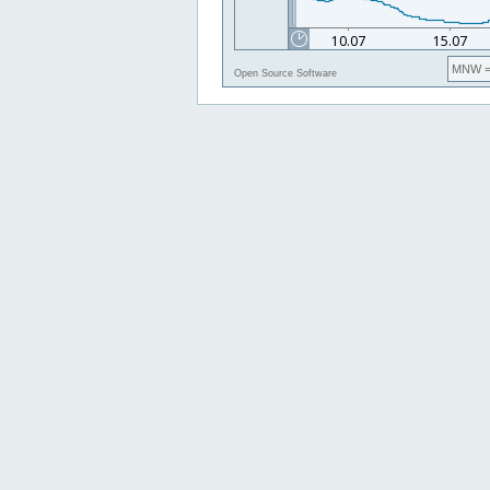
MNW
=
Open Source Software