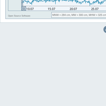
MNW
= 284 cm,
MW
= 300 cm,
MHW
= 325 cm
Open Source Software