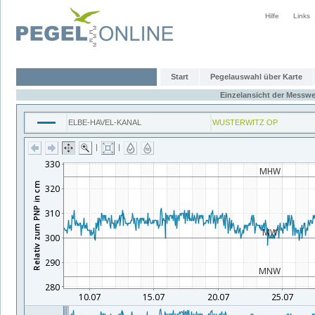
Hilfe
Links
Start
Pegelauswahl über Karte
Einzelansicht der Messwe
ELBE-HAVEL-KANAL
WUSTERWITZ OP
|
|