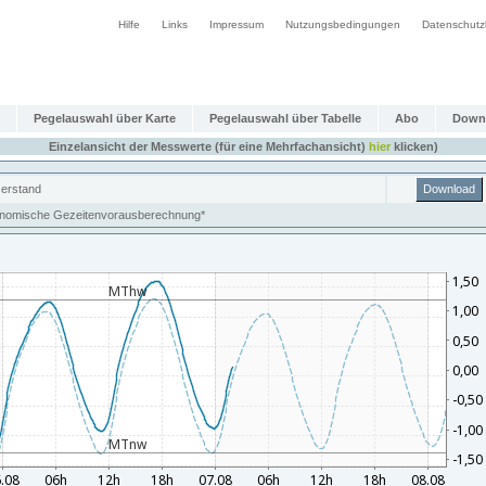
Hilfe
Links
Impressum
Nutzungsbedingungen
Datenschutz
Pegelauswahl über Karte
Pegelauswahl über Tabelle
Abo
Down
Einzelansicht der Messwerte (für eine Mehrfachansicht)
hier
klicken)
erstand
Download
onomische Gezeitenvorausberechnung*