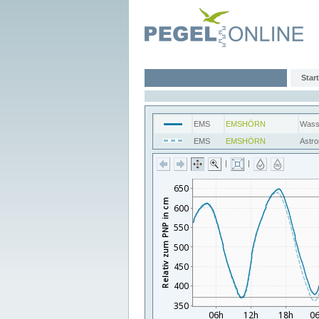
Start
EMS
EMSHÖRN
Wass
EMS
EMSHÖRN
Astr
|
|