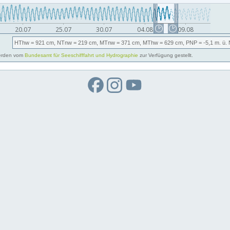
HThw
= 921 cm,
NTnw
= 219 cm,
MTnw
= 371 cm,
MThw
= 629 cm,
PNP
= -5,1
m. ü.
rden vom
Bundesamt für Seeschifffahrt und Hydrographie
zur Verfügung gestellt.