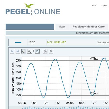
Hilfe
Links
Start
Pegelauswahl über Karte
Einzelansicht der Messwe
JADE
MELLUMPLATE
Wassers
|
|