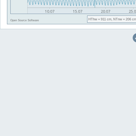
HThw
= 911 cm,
NTnw
= 206 cm
Open Source Software