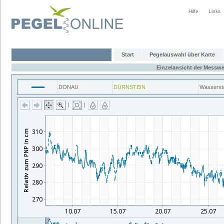
Hilfe
Links
Start
Pegelauswahl über Karte
Einzelansicht der Messwe
DONAU
DÜRNSTEIN
Wasserst
|
|