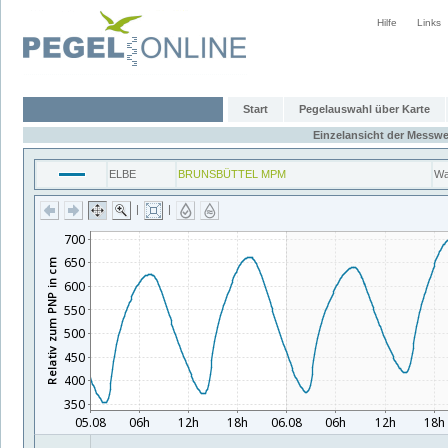
Hilfe
Links
Start
Pegelauswahl über Karte
Einzelansicht der Messwe
ELBE
BRUNSBÜTTEL MPM
Wa
|
|