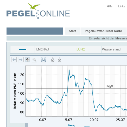
Hilfe
Links
Start
Pegelauswahl über Karte
Einzelansicht der Messwe
ILMENAU
LÜNE
Wasserstand
|
|