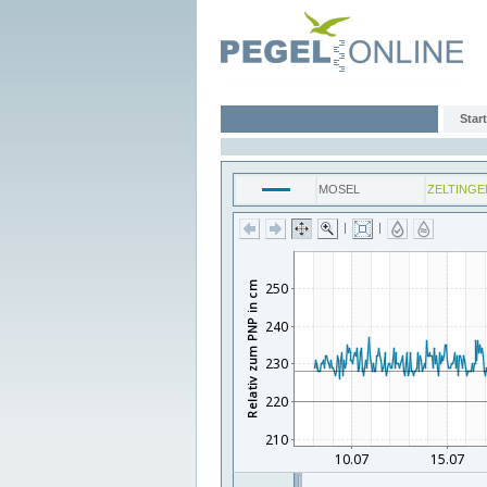
Start
MOSEL
ZELTINGE
|
|