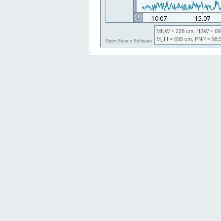
MNW
= 228 cm,
HSW
= 69
M_III
= 695 cm,
PNP
= 98,
Open Source Software