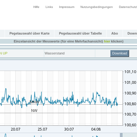
Hilfe
Links
Impressum
Nutzungsbedingungen
Datenschutz
Pegelauswahl über Karte
Pegelauswahl über Tabelle
Abo
Down
Einzelansicht der Messwerte (für eine Mehrfachansicht)
hier
klicken)
N UP
Wasserstand
Download