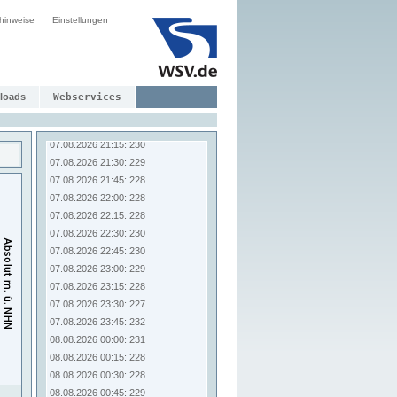
07.08.2026 19:15: 230
hinweise
07.08.2026 19:30: 230
Einstellungen
07.08.2026 19:45: 227
07.08.2026 20:00: 229
07.08.2026 20:15: 232
07.08.2026 20:30: 233
loads
Webservices
07.08.2026 20:45: 233
07.08.2026 21:00: 230
07.08.2026 21:15: 230
07.08.2026 21:30: 229
07.08.2026 21:45: 228
07.08.2026 22:00: 228
07.08.2026 22:15: 228
07.08.2026 22:30: 230
07.08.2026 22:45: 230
07.08.2026 23:00: 229
07.08.2026 23:15: 228
07.08.2026 23:30: 227
07.08.2026 23:45: 232
08.08.2026 00:00: 231
08.08.2026 00:15: 228
08.08.2026 00:30: 228
08.08.2026 00:45: 229