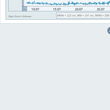
MNW
= 123 cm,
MW
= 147 cm,
MHW
= 209 
Open Source Software