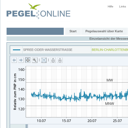
Hilfe
Links
Start
Pegelauswahl über Karte
Einzelansicht der Messwe
SPREE-ODER-WASSERSTRASSE
BERLIN-CHARLOTTENB
|
|