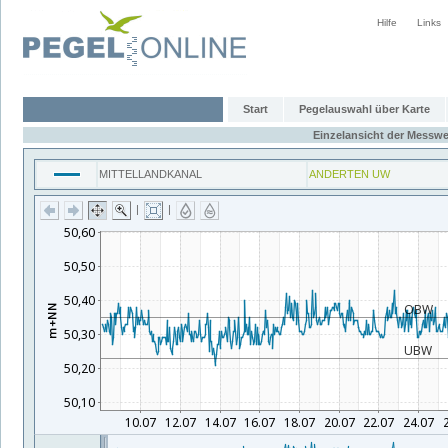
Hilfe
Links
Start
Pegelauswahl über Karte
Einzelansicht der Messwe
MITTELLANDKANAL
ANDERTEN UW
|
|