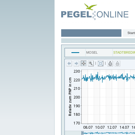
Start
MOSEL
STADTBREDI
|
|