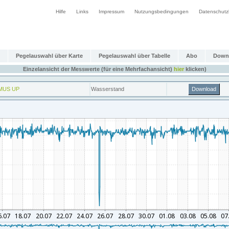
Hilfe
Links
Impressum
Nutzungsbedingungen
Datenschutz
Pegelauswahl über Karte
Pegelauswahl über Tabelle
Abo
Down
Einzelansicht der Messwerte (für eine Mehrfachansicht)
hier
klicken)
MUS UP
Wasserstand
Download