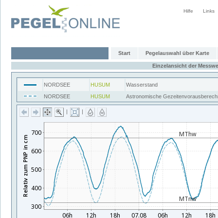
Hilfe
Links
Start
Pegelauswahl über Karte
Einzelansicht der Messwe
NORDSEE
HUSUM
Wasserstand
NORDSEE
HUSUM
Astronomische Gezeitenvorausberech
|
|