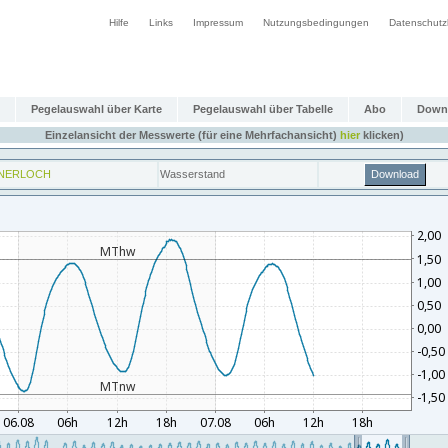
Hilfe
Links
Impressum
Nutzungsbedingungen
Datenschutz
Pegelauswahl über Karte
Pegelauswahl über Tabelle
Abo
Down
Einzelansicht der Messwerte (für eine Mehrfachansicht)
hier
klicken)
NERLOCH
Wasserstand
Download