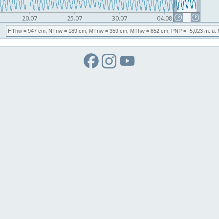
HThw
= 947 cm,
NTnw
= 189 cm,
MTnw
= 359 cm,
MThw
= 652 cm,
PNP
= -5,023
m. ü.