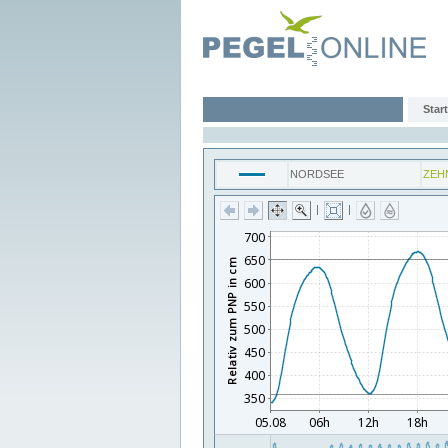
Start
NORDSEE
ZEH
|
|