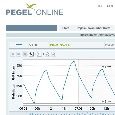
Hilfe
Links
Start
Pegelauswahl über Karte
Einzelansicht der Messwe
OSTE
HECHTHAUSEN
Wasser
|
|