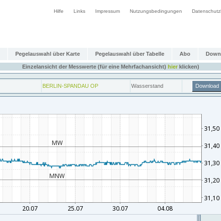
Hilfe
Links
Impressum
Nutzungsbedingungen
Datenschutz
Pegelauswahl über Karte
Pegelauswahl über Tabelle
Abo
Down
Einzelansicht der Messwerte (für eine Mehrfachansicht)
hier
klicken)
BERLIN-SPANDAU OP
Wasserstand
Download