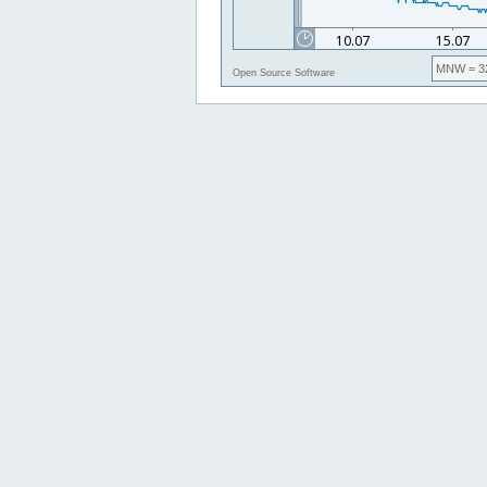
MNW
= 3
Open Source Software