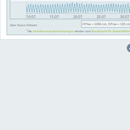
HThw
= 1094 cm,
NTnw
= 193 cm
Open Source Software
*
Die
Gezeitenvorausberechnungen
werden vom
Bundesamt für Seeschifffah