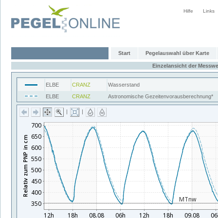
Hilfe
Links
Start
Pegelauswahl über Karte
Einzelansicht der Messwe
ELBE
CRANZ
Wasserstand
ELBE
CRANZ
Astronomische Gezeitenvorausberechnung*
|
|