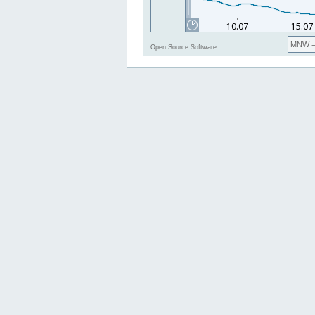
MNW
=
Open Source Software