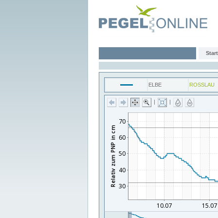
Start
ELBE
ROSSLAU
|
|