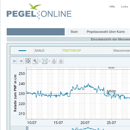
Hilfe
Links
Start
Pegelauswahl über Karte
Einzelansicht der Messwe
SAALE
TROTHA OP
Wassersta
|
|