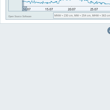
MNW
= 230 cm,
MW
= 254 cm,
MHW
= 363 cm
Open Source Software