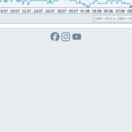
UBW
= 50,2 m,
OBW
= 50