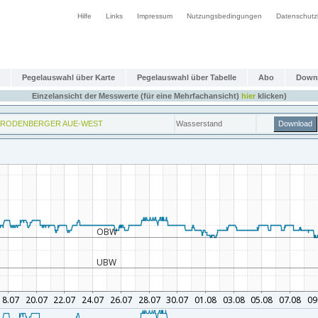
Hilfe
Links
Impressum
Nutzungsbedingungen
Datenschutz
Pegelauswahl über Karte
Pegelauswahl über Tabelle
Abo
Down
Einzelansicht der Messwerte (für eine Mehrfachansicht)
hier
klicken)
RODENBERGER AUE-WEST
Wasserstand
Download