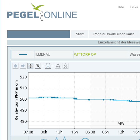
Hilfe
Links
Start
Pegelauswahl über Karte
Einzelansicht der Messwe
ILMENAU
WITTORF OP
Wasse
|
|