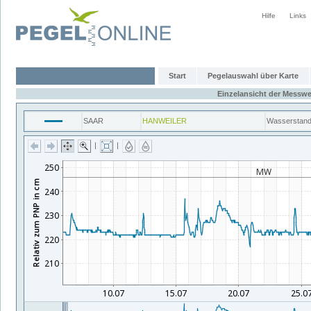
Hilfe
Links
Start
Pegelauswahl über Karte
Einzelansicht der Messwe
SAAR
HANWEILER
Wasserstan
|
|