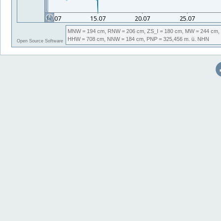
MNW
= 194 cm,
RNW
= 206 cm,
ZS_I
= 180 cm,
MW
= 244 cm,
HHW
= 708 cm,
NNW
= 184 cm,
PNP
= 325,456
m. ü. NHN
Open Source Software