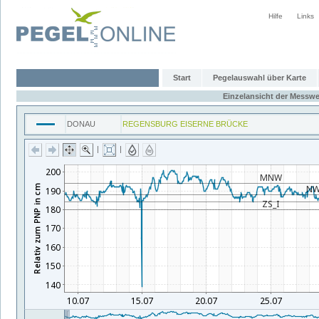
Hilfe
Links
Start
Pegelauswahl über Karte
Einzelansicht der Messwe
DONAU
REGENSBURG EISERNE BRÜCKE
|
|