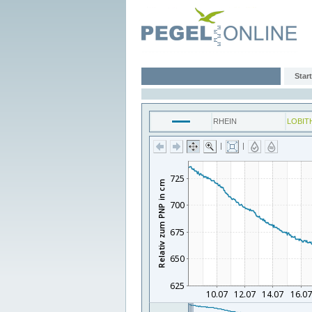
Start
RHEIN
LOBIT
|
|