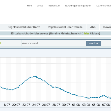
Hilfe
Links
Impressum
Nutzungsbedingungen
Datenschutz
Pegelauswahl über Karte
Pegelauswahl über Tabelle
Abo
Down
Einzelansicht der Messwerte (für eine Mehrfachansicht)
hier
klicken)
H
Wasserstand
Download