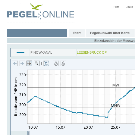
Hilfe
Links
Start
Pegelauswahl über Karte
Einzelansicht der Messwe
FINOWKANAL
LEESENBRÜCK OP
|
|