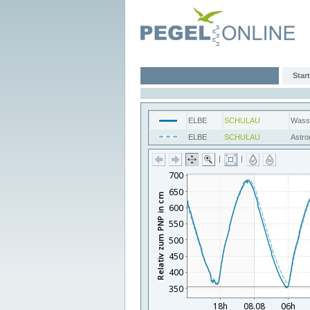
Start
ELBE
SCHULAU
Wass
ELBE
SCHULAU
Astro
|
|