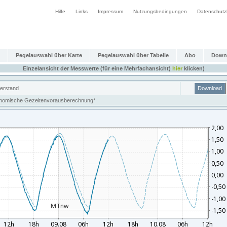
Hilfe
Links
Impressum
Nutzungsbedingungen
Datenschutz
Pegelauswahl über Karte
Pegelauswahl über Tabelle
Abo
Down
Einzelansicht der Messwerte (für eine Mehrfachansicht)
hier
klicken)
erstand
Download
nomische Gezeitenvorausberechnung*