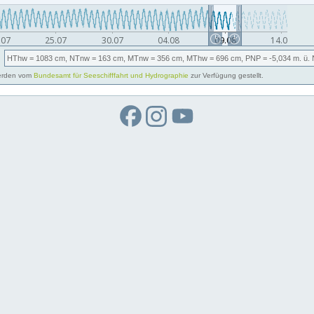
HThw
= 1083 cm,
NTnw
= 163 cm,
MTnw
= 356 cm,
MThw
= 696 cm,
PNP
= -5,034
m. ü.
rden vom
Bundesamt für Seeschifffahrt und Hydrographie
zur Verfügung gestellt.