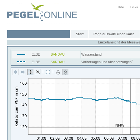
Hilfe
Links
Start
Pegelauswahl über Karte
Einzelansicht der Messwe
ELBE
SANDAU
Wasserstand
*
ELBE
SANDAU
Vorhersagen und Abschätzungen
|
|