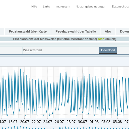
Hilfe
Links
Impressum
Nutzungsbedingungen
Datenschutz
Pegelauswahl über Karte
Pegelauswahl über Tabelle
Abo
Down
Einzelansicht der Messwerte (für eine Mehrfachansicht)
hier
klicken)
Wasserstand
Download