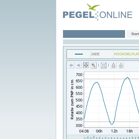
Start
JADE
HOOKSIELPLA
|
|