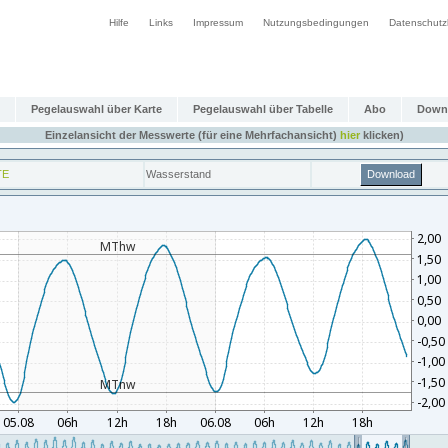
Hilfe
Links
Impressum
Nutzungsbedingungen
Datenschutz
Pegelauswahl über Karte
Pegelauswahl über Tabelle
Abo
Down
Einzelansicht der Messwerte (für eine Mehrfachansicht)
hier
klicken)
TE
Wasserstand
Download