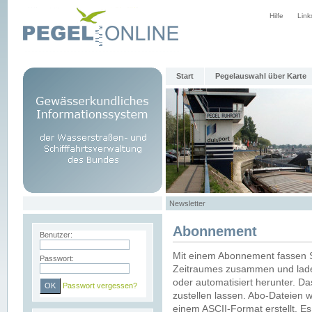
Hilfe
Link
Start
Pegelauswahl über Karte
Newsletter
Abonnement
Benutzer:
Mit einem Abonnement fassen S
Passwort:
Zeitraumes zusammen und laden
oder automatisiert herunter. Da
Passwort vergessen?
zustellen lassen. Abo-Dateien 
einem ASCII-Format erstellt. E