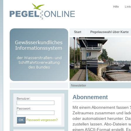
Hilfe
Link
Start
Pegelauswahl über Karte
Newsletter
Abonnement
Benutzer:
Mit einem Abonnement fassen S
Passwort:
Zeitraumes zusammen und laden
oder automatisiert herunter. Da
Passwort vergessen?
zustellen lassen. Abo-Dateien 
einem ASCII-Format erstellt. E