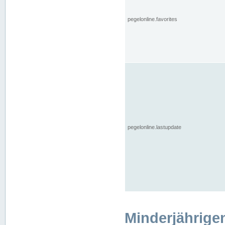
pegelonline.favorites
pegelonline.lastupdate
Minderjährige