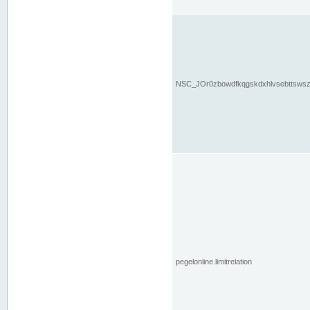
NSC_JOr0zbowdfkqgskdxhlvsebttsws
pegelonline.limitrelation