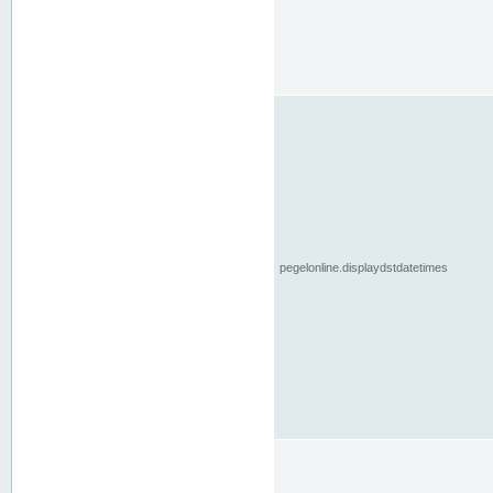
pegelonline.displaydstdatetimes