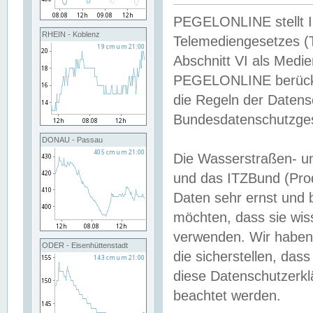
PEGELONLINE stellt Inh
RHEIN - Koblenz
Telemediengesetzes (
Abschnitt VI als Medie
PEGELONLINE berücksi
die Regeln der Date
Bundesdatenschutzge
DONAU - Passau
Die Wasserstraßen- u
und das ITZBund (Pro
Daten sehr ernst und 
möchten, dass sie wis
verwenden. Wir haben
ODER - Eisenhüttenstadt
die sicherstellen, das
diese Datenschutzerkl
beachtet werden.