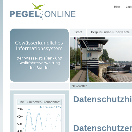
Hilfe
Link
Start
Pegelauswahl über Karte
Newsletter
Datenschutzh
Elbe - Cuxhaven Steubenhöft
Datenschutzer