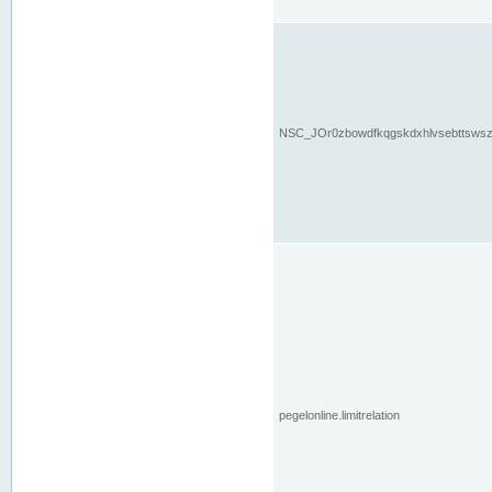
NSC_JOr0zbowdfkqgskdxhlvsebttsws
pegelonline.limitrelation