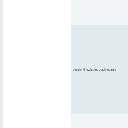
pegelonline.displaydstdatetimes