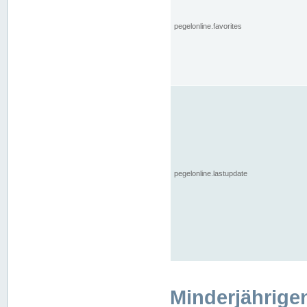
pegelonline.favorites
pegelonline.lastupdate
Minderjährige