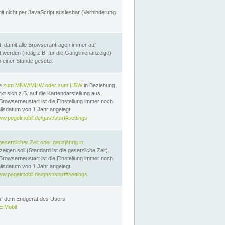
it nicht per JavaScript auslesbar (Verhinderung
, damit alle Browseranfragen immer auf
erden (nötig z.B. für die Ganglinienanzeige)
n einer Stunde gesetzt
te
zum MNW/MHW oder zum HSW
in Beziehung
t sich z.B. auf die Kartendarstellung aus.
Browserneustart ist die Einstellung immer noch
llsdatum von 1 Jahr angelegt.
ww.pegelmobil.de/gast/start#settings
gesetzlicher Zeit oder ganzjährig in
eigen soll (Standard ist die gesetzliche Zeit).
Browserneustart ist die Einstellung immer noch
llsdatum von 1 Jahr angelegt.
ww.pegelmobil.de/gast/start#settings
auf dem Endgerät des Users
 Mobil