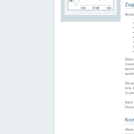
Zug
Bei j
Diese
Zusam
gesch
ausdrü
Die p
bzw. 
zu pe
Nach 
Person
Kon
Wenn 