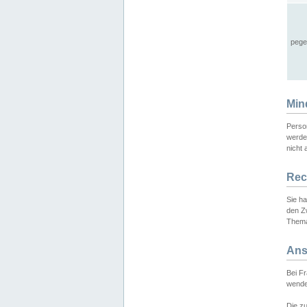
pege
Min
Perso
werde
nicht 
Rec
Sie h
den Z
Thema
Ans
Bei F
wende
Die zu