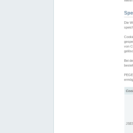
Wenn d
Spe
Die W
speic
Cooki
gespe
von C
gelös
Bei d
beste
PEGEL
ermögl
Coo
JSE