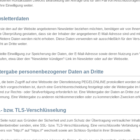
ebenen Kontaktdaten zwecks Bearbeitung der Anfrage und für den Fall von Anschlussfragen b
hre Einwilligung weiter.
sletterdaten
sie den auf der Website angebotenen Newsletter beziehen möchten, benötigen wir von Ihnen
ie Überprüfung gestatten, dass sie der Inhaber der angegebenen E-Mail-Adresse sind und m
 Weitere Daten werden nicht erhoben. Diese Daten verwenden wir ausschließlich für den Ver
cht an Dritte weiter.
teilte Einwilligung zur Speicherung der Daten, der E-Mail-Adresse sowie deren Nutzung zum
ufen, etwa über den "Newsletter kündigen"-Link im Newsletter oder auf der Webseite.
tergabe personenbezogener Daten an Dritte
 die beim Zugriff auf eine Webseite der Dienstleistung PEGELONLINE protokolliert worden sind
lich vorgeschrieben ist, durch eine Gerichtsentscheidung festgelegt oder die Weitergabe im Fa
d zur Rechts- oder Strafverfolgung erforderlich ist. Eine Weitergabe der Daten an Dritte zur 
mmung. Eine Weitergabe zu anderen nichtkommerziellen oder zu kommerziellen Zwecken erfol
- bzw. TLS-Verschlüsselung
Seite nutzt aus Gründen der Sicherheit und zum Schutz der Übertragung vertraulicher Inhalte
eitenbetreiber senden, eine SSL- bzw. TLS-Verschlüsselung. Eine verschlüsselte Verbindung 
rs von "http://" auf "https://" wechselt sowie am Schloss-Symbol in ihrer Browserzeile.