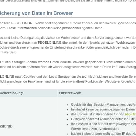
ie Verschlüsselung aktiviert ist, können die Daten, die sie an uns übermitteln, nicht von Dri
icherung von Daten im Browser
ebseite PEGELONLINE verwendet sogenannte "Cookies" als auch den lokalen Speicher des 
hern. Diese Informationen beinhalten keine personenbezogenen Daten.
es sind kleine Datenpakete, die zwischen Webbrowser und dem Server ausgetauscht werde
ichert und von diesem an PEGELONLINE übermittelt. In dem jeweils genutzten Webbrowser
ookies durch eine entsprechende Einstellung einschränken oder grundsätzlich verhindern. B
cht werden.
er "Local Storage" Technik werden Daten lokal im Browser gespeichert. Diese können auch 
hen und bei einem späteren Besuch wieder ausgelesen werden. Auch Daten im "Local Storag
ONLINE nutzt Cookies und den Local Storage, um die technisch sichere und korrekte Bereit
icht grundlegende Funktionen und ist für die einwandfreie Funktion der Website erforderlich.
kiebezeichung
Einsatzzweck
Cookie für das Session-Management des 
beinhaltet keine personenbezogenen Daten
das Cookie ist insbesondere für den
Abo-Be
Gültigkeit endet mit Ablauf der aktuellen Sit
die Session-ID ist nur auf dem jeweiligen Se
SSIONID
Server-Instanzen synchronisiert
basiert insbesondere nicht auf der IP des N