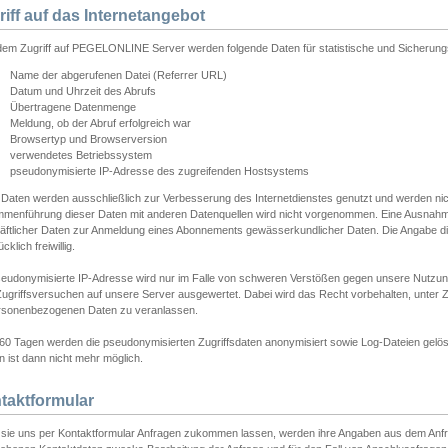
riff auf das Internetangebot
edem Zugriff auf PEGELONLINE Server werden folgende Daten für statistische und Sicherun
Name der abgerufenen Datei (Referrer URL)
Datum und Uhrzeit des Abrufs
Übertragene Datenmenge
Meldung, ob der Abruf erfolgreich war
Browsertyp und Browserversion
verwendetes Betriebssystem
pseudonymisierte IP-Adresse des zugreifenden Hostsystems
 Daten werden ausschließlich zur Verbesserung des Internetdienstes genutzt und werden ni
menführung dieser Daten mit anderen Datenquellen wird nicht vorgenommen. Eine Ausnahme 
äftlicher Daten zur Anmeldung eines Abonnements gewässerkundlicher Daten. Die Angabe die
cklich freiwillig.
seudonymisierte IP-Adresse wird nur im Falle von schweren Verstößen gegen unsere Nutzun
Zugriffsversuchen auf unsere Server ausgewertet. Dabei wird das Recht vorbehalten, unter Z
rsonenbezogenen Daten zu veranlassen.
60 Tagen werden die pseudonymisierten Zugriffsdaten anonymisiert sowie Log-Dateien gelösc
 ist dann nicht mehr möglich.
taktformular
sie uns per Kontaktformular Anfragen zukommen lassen, werden ihre Angaben aus dem Anfrag