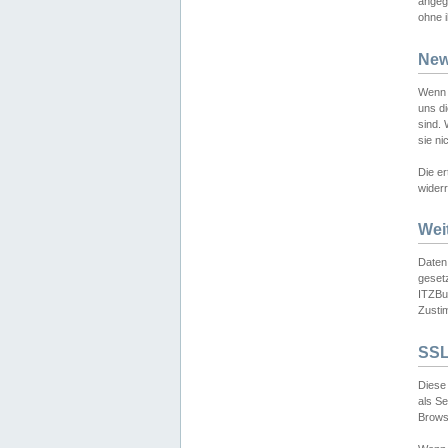
angeg
ohne i
New
Wenn 
uns d
sind.
sie ni
Die er
widerr
Wei
Daten,
gesetz
ITZBun
Zusti
SSL
Diese 
als S
Browse