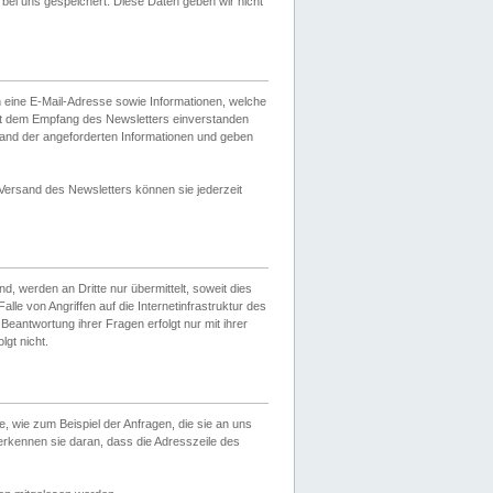
ei uns gespeichert. Diese Daten geben wir nicht
 eine E-Mail-Adresse sowie Informationen, welche
it dem Empfang des Newsletters einverstanden
sand der angeforderten Informationen und geben
 Versand des Newsletters können sie jederzeit
, werden an Dritte nur übermittelt, soweit dies
lle von Angriffen auf die Internetinfrastruktur des
Beantwortung ihrer Fragen erfolgt nur mit ihrer
gt nicht.
, wie zum Beispiel der Anfragen, die sie an uns
erkennen sie daran, dass die Adresszeile des