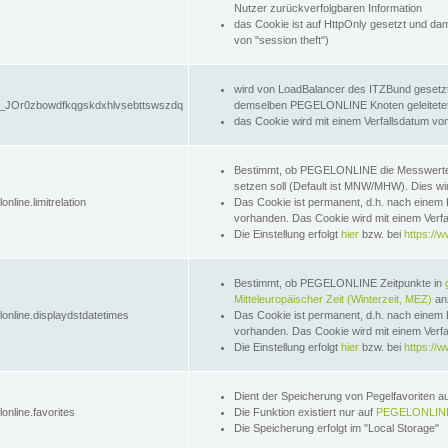
Nutzer zurückverfolgbaren Information
das Cookie ist auf HttpOnly gesetzt und dam
von "session theft")
wird von LoadBalancer des ITZBund gesetzt
JOr0zbowdfkqgskdxhlvsebttswszdq
demselben PEGELONLINE Knoten geleitetet w
das Cookie wird mit einem Verfallsdatum vo
Bestimmt, ob PEGELONLINE die Messwer
setzen soll (Default ist MNW/MHW). Dies wirk
online.limitrelation
Das Cookie ist permanent, d.h. nach einem 
vorhanden. Das Cookie wird mit einem Verfa
Die Einstellung erfolgt
hier
bzw. bei
https://w
Bestimmt, ob PEGELONLINE Zeitpunkte in
Mitteleuropäischer Zeit (Winterzeit, MEZ)
anz
lonline.displaydstdatetimes
Das Cookie ist permanent, d.h. nach einem 
vorhanden. Das Cookie wird mit einem Verfa
Die Einstellung erfolgt
hier
bzw. bei
https://w
Dient der Speicherung von Pegelfavoriten 
online.favorites
Die Funktion existiert nur auf
PEGELONLINE
Die Speicherung erfolgt im "Local Storage"