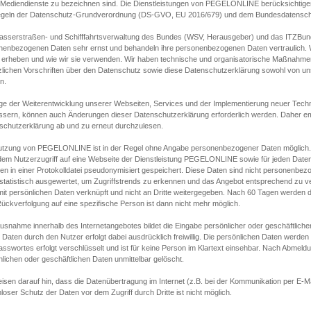
s Mediendienste zu bezeichnen sind. Die Dienstleistungen von PEGELONLINE berücksichtigen
egeln der Datenschutz-Grundverordnung (DS-GVO, EU 2016/679) und dem Bundesdatensc
asserstraßen- und Schifffahrtsverwaltung des Bundes (WSV, Herausgeber) und das ITZBund
nenbezogenen Daten sehr ernst und behandeln ihre personenbezogenen Daten vertraulich. W
 erheben und wie wir sie verwenden. Wir haben technische und organisatorische Maßnahmen g
zlichen Vorschriften über den Datenschutz sowie diese Datenschutzerklärung sowohl von uns
n.
ge der Weiterentwicklung unserer Webseiten, Services und der Implementierung neuer Techn
ssern, können auch Änderungen dieser Datenschutzerklärung erforderlich werden. Daher emp
schutzerklärung ab und zu erneut durchzulesen.
utzung von PEGELONLINE ist in der Regel ohne Angabe personenbezogener Daten möglich.
edem Nutzerzugriff auf eine Webseite der Dienstleistung PEGELONLINE sowie für jeden Dat
en in einer Protokolldatei pseudonymisiert gespeichert. Diese Daten sind nicht personenbez
statistisch ausgewertet, um Zugriffstrends zu erkennen und das Angebot entsprechend zu 
mit persönlichen Daten verknüpft und nicht an Dritte weitergegeben. Nach 60 Tagen werden d
ückverfolgung auf eine spezifische Person ist dann nicht mehr möglich.
Ausnahme innerhalb des Internetangebotes bildet die Eingabe persönlicher oder geschäftlic
 Daten durch den Nutzer erfolgt dabei ausdrücklich freiwillig. Die persönlichen Daten werden
asswortes erfolgt verschlüsselt und ist für keine Person im Klartext einsehbar. Nach Abmel
lichen oder geschäftlichen Daten unmittelbar gelöscht.
isen darauf hin, dass die Datenübertragung im Internet (z.B. bei der Kommunikation per E-Ma
loser Schutz der Daten vor dem Zugriff durch Dritte ist nicht möglich.