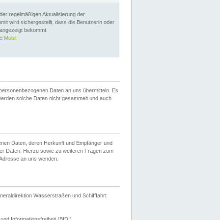
 der regelmäßigen Aktualisierung der
omit wird sichergestellt, dass die Benutzerin oder
 angezeigt bekommt.
 Mobil
 personenbezogenen Daten an uns übermitteln. Es
werden solche Daten nicht gesammelt und auch
ogenen Daten, deren Herkunft und Empfänger und
er Daten. Hierzu sowie zu weiteren Fragen zum
 Adresse an uns wenden.
neraldirektion Wasserstraßen und Schifffahrt
nd Informationsfreiheit (BfDI).