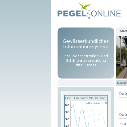
Start
Newsle
Dat
Elbe - Cuxhaven Steubenhöft
Dat
PEGEL