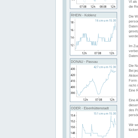
VI al
die R
RHEIN - Koblenz
Die W
perso
Daten
geset
werde
Im Zu
verbe
Daten
DONAU - Passau
Die N
Bei j
Aktion
Form 
nicht 
Eine R
Eine 
dieser
ODER - Eisenhüttenstadt
des P
persön
Wir we
lücken