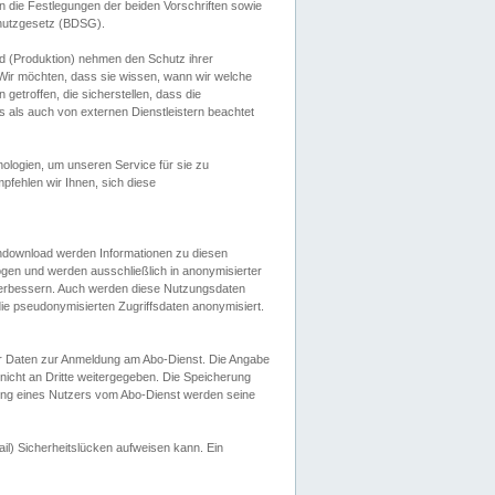
 die Festlegungen der beiden Vorschriften sowie
hutzgesetz (BDSG).
 (Produktion) nehmen den Schutz ihrer
ir möchten, dass sie wissen, wann wir welche
etroffen, die sicherstellen, dass die
 als auch von externen Dienstleistern beachtet
ologien, um unseren Service für sie zu
fehlen wir Ihnen, sich diese
endownload werden Informationen zu diesen
ogen und werden ausschließlich in anonymisierter
verbessern. Auch werden diese Nutzungsdaten
ie pseudonymisierten Zugriffsdaten anonymisiert.
her Daten zur Anmeldung am Abo-Dienst. Die Angabe
 nicht an Dritte weitergegeben. Die Speicherung
dung eines Nutzers vom Abo-Dienst werden seine
il) Sicherheitslücken aufweisen kann. Ein