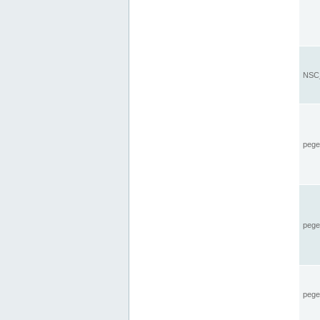
NSC_
pegel
pege
pegel