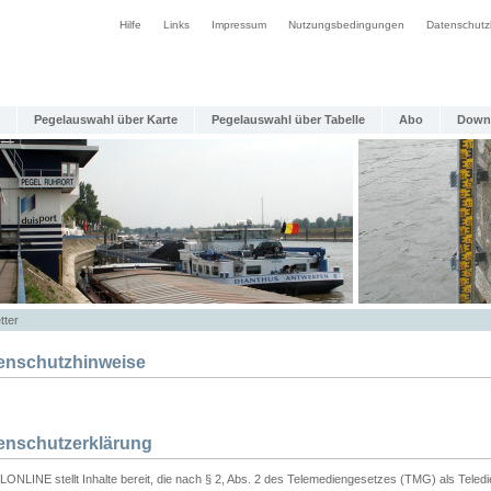
Hilfe
Links
Impressum
Nutzungsbedingungen
Datenschutz
Pegelauswahl über Karte
Pegelauswahl über Tabelle
Abo
Down
tter
enschutzhinweise
enschutzerklärung
ONLINE stellt Inhalte bereit, die nach § 2, Abs. 2 des Telemediengesetzes (TMG) als Teled