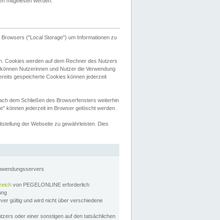
tten mitgelesen werden.
Browsers ("Local Storage") um Informationen zu
n. Cookies werden auf dem Rechner des Nutzers
 können Nutzerinnen und Nutzer die Verwendung
ereits gespeicherte Cookies können jederzeit
nach dem Schließen des Browserfensters weiterhin
e" können jederzeit im Browser gelöscht werden.
stellung der Webseite zu gewährleisten. Dies
Anwendungsservers
reich
von PEGELONLINE erforderlich
zung
rver gültig und wird nicht über verschiedene
utzers oder einer sonstigen auf den tatsächlichen