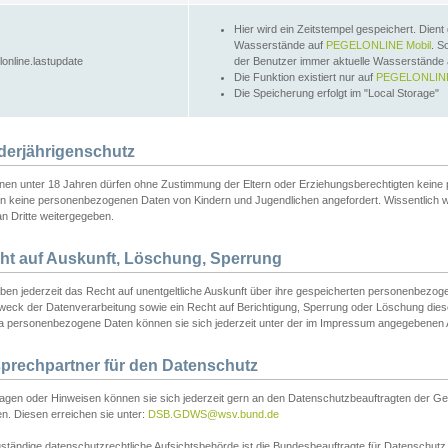
Hier wird ein Zeitstempel gespeichert. Dient
Wasserstände auf
PEGELONLINE Mobil
. S
lonline.lastupdate
der Benutzer immer aktuelle Wasserstände
Die Funktion existiert nur auf
PEGELONLINE
Die Speicherung erfolgt im "Local Storage"
derjährigenschutz
nen unter 18 Jahren dürfen ohne Zustimmung der Eltern oder Erziehungsberechtigten keine
n keine personenbezogenen Daten von Kindern und Jugendlichen angefordert. Wissentlich 
an Dritte weitergegeben.
ht auf Auskunft, Löschung, Sperrung
aben jederzeit das Recht auf unentgeltliche Auskunft über ihre gespeicherten personenbez
weck der Datenverarbeitung sowie ein Recht auf Berichtigung, Sperrung oder Löschung dies
 personenbezogene Daten können sie sich jederzeit unter der im Impressum angegebenen
prechpartner für den Datenschutz
ragen oder Hinweisen können sie sich jederzeit gern an den Datenschutzbeauftragten der Ge
n. Diesen erreichen sie unter:
DSB.GDWS@wsv.bund.de
ständige datenschutzrechtliche Aufsichtsbehörde ist die Bundesbeauftragte für Datenschutz u