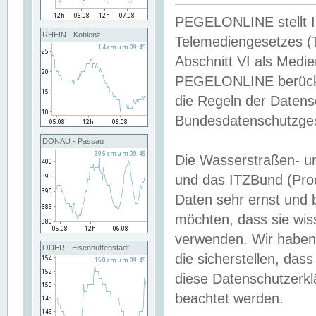
PEGELONLINE stellt Inh
RHEIN - Koblenz
Telemediengesetzes (
Abschnitt VI als Medie
PEGELONLINE berücksi
die Regeln der Date
Bundesdatenschutzge
DONAU - Passau
Die Wasserstraßen- u
und das ITZBund (Pro
Daten sehr ernst und 
möchten, dass sie wis
verwenden. Wir haben
ODER - Eisenhüttenstadt
die sicherstellen, das
diese Datenschutzerkl
beachtet werden.