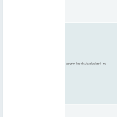
pegelonline.displaydstdatetimes