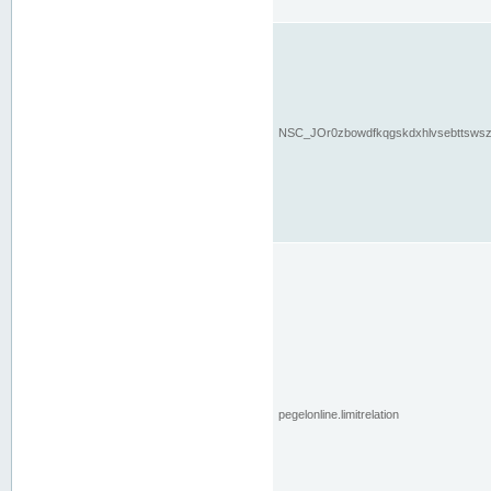
NSC_JOr0zbowdfkqgskdxhlvsebttsws
pegelonline.limitrelation