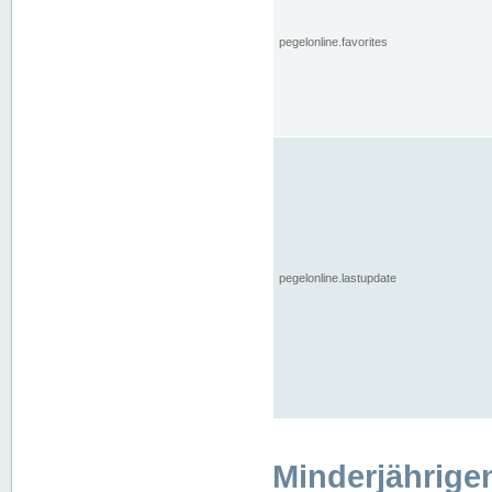
pegelonline.favorites
pegelonline.lastupdate
Minderjährige