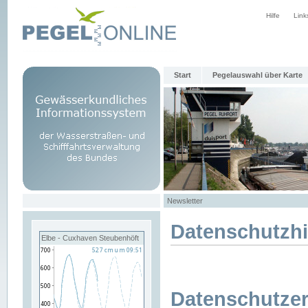
Hilfe
Link
Start
Pegelauswahl über Karte
Newsletter
Datenschutzh
Elbe - Cuxhaven Steubenhöft
Datenschutzer