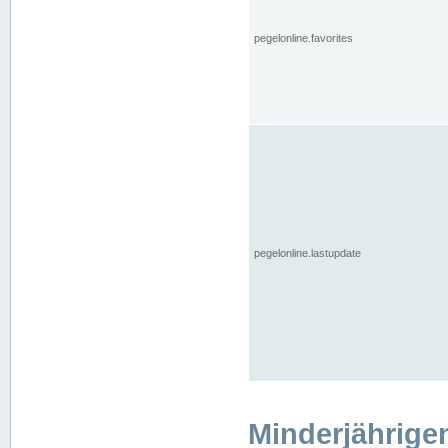
pegelonline.favorites
pegelonline.lastupdate
Minderjährige