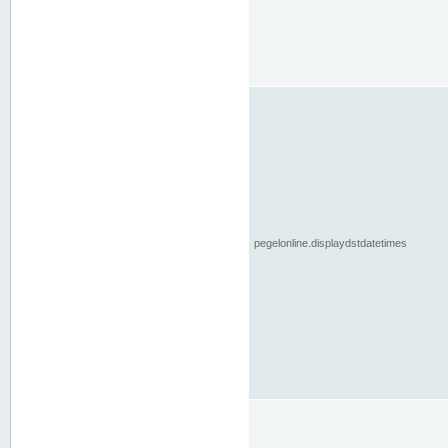
pegelonline.displaydstdatetimes