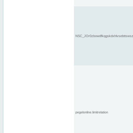
NSC_JOr0zbowdfkqgskdxhlvsebttsws
pegelonline.limitrelation