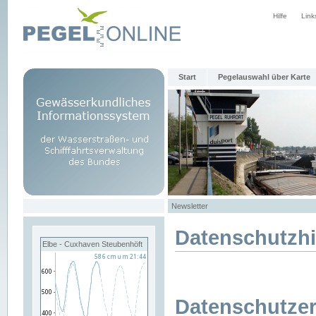
Hilfe
Link
Start
Pegelauswahl über Karte
Newsletter
Datenschutzh
Elbe - Cuxhaven Steubenhöft
Datenschutzer