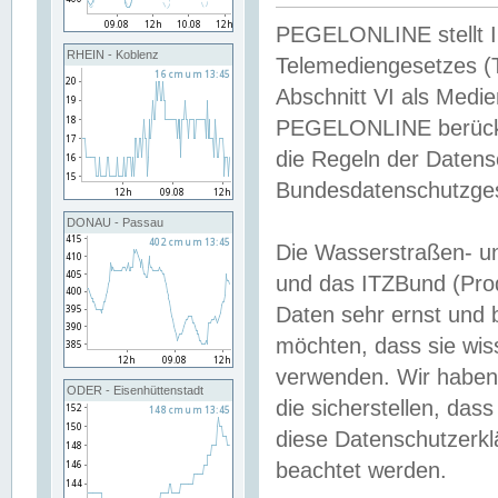
PEGELONLINE stellt Inh
RHEIN - Koblenz
Telemediengesetzes (
Abschnitt VI als Medie
PEGELONLINE berücksi
die Regeln der Date
Bundesdatenschutzge
DONAU - Passau
Die Wasserstraßen- u
und das ITZBund (Pro
Daten sehr ernst und 
möchten, dass sie wis
verwenden. Wir haben
ODER - Eisenhüttenstadt
die sicherstellen, das
diese Datenschutzerkl
beachtet werden.