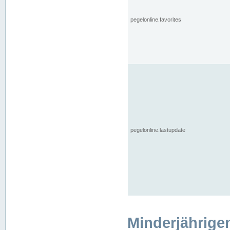
pegelonline.favorites
pegelonline.lastupdate
Minderjährige