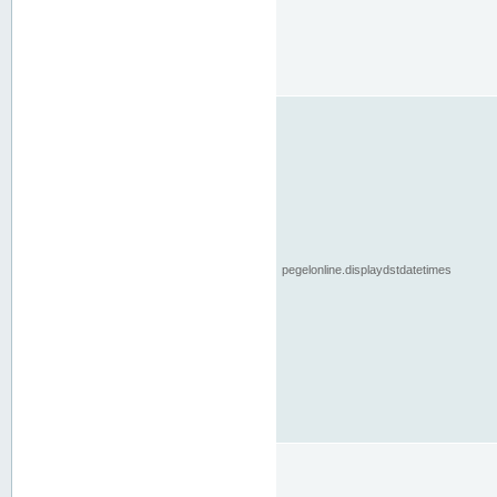
pegelonline.displaydstdatetimes