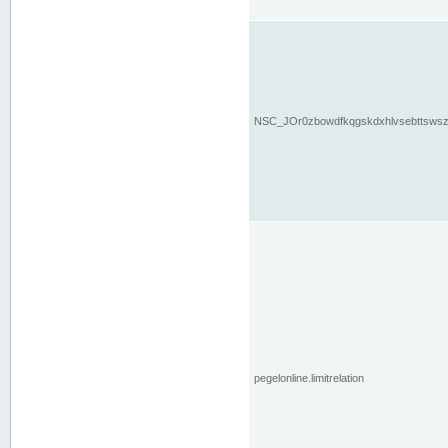
NSC_JOr0zbowdfkqgskdxhlvsebttsws
pegelonline.limitrelation