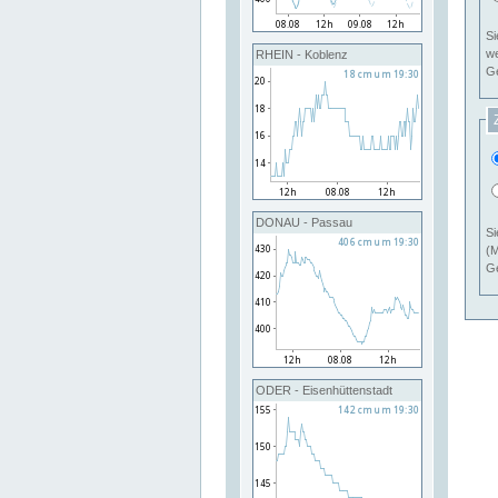
Si
RHEIN - Koblenz
Ge
DONAU - Passau
Si
(M
Ge
ODER - Eisenhüttenstadt