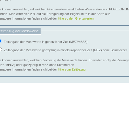
e können auswählen, mit welchen Grenzwerten die aktuellen Wasserstände in PEGELONLIN
werden. Dies wirkt sich z.B. auf die Farbgebung der Pegelpunkte in der Karte aus.
nauere Informationen finden sich bei der
Hilfe zu den Grenzwerten
.
Zeitbezug der Messwerte:
Zeitangabe der Messwerte in gesetzlicher Zeit (MEZ/MESZ)
Zeitangabe der Messwerte ganzjährig in mitteleuropäischer Zeit (MEZ) ohne Sommerzeit
e können auswählen, welchen Zeitbezug die Messwerte haben. Entweder erfolgt die Zeitangab
EZ/MESZ) oder ganzjährig in MEZ ohne Sommerzeit.
nauere Informationen finden sich bei der
Hilfe zum Zeitbezug
.