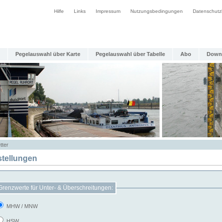
Hilfe
Links
Impressum
Nutzungsbedingungen
Datenschutz
Pegelauswahl über Karte
Pegelauswahl über Tabelle
Abo
Down
tter
stellungen
Grenzwerte für Unter- & Überschreitungen:
MHW / MNW
HSW