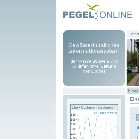
Start
Newsle
Ein
Elbe - Cuxhaven Steubenhöft