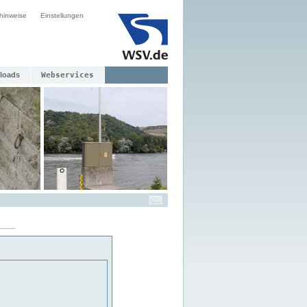
hinweise
Einstellungen
loads
Webservices