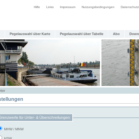
Hilfe
Links
Impressum
Nutzungsbedingungen
Datenschutz
Pegelauswahl über Karte
Pegelauswahl über Tabelle
Abo
Down
tter
stellungen
Grenzwerte für Unter- & Überschreitungen:
MHW / MNW
HSW