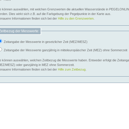
e können auswählen, mit welchen Grenzwerten die aktuellen Wasserstände in PEGELONLIN
werden. Dies wirkt sich z.B. auf die Farbgebung der Pegelpunkte in der Karte aus.
nauere Informationen finden sich bei der
Hilfe zu den Grenzwerten
.
Zeitbezug der Messwerte:
Zeitangabe der Messwerte in gesetzlicher Zeit (MEZ/MESZ)
Zeitangabe der Messwerte ganzjährig in mitteleuropäischer Zeit (MEZ) ohne Sommerzeit
e können auswählen, welchen Zeitbezug die Messwerte haben. Entweder erfolgt die Zeitangab
EZ/MESZ) oder ganzjährig in MEZ ohne Sommerzeit.
nauere Informationen finden sich bei der
Hilfe zum Zeitbezug
.