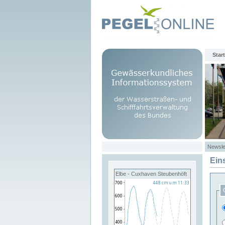
Start
Newsle
Ein
Elbe - Cuxhaven Steubenhöft