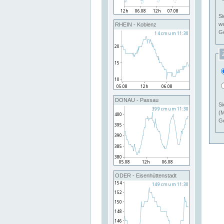
Si
RHEIN - Koblenz
Ge
DONAU - Passau
Si
(M
Ge
ODER - Eisenhüttenstadt