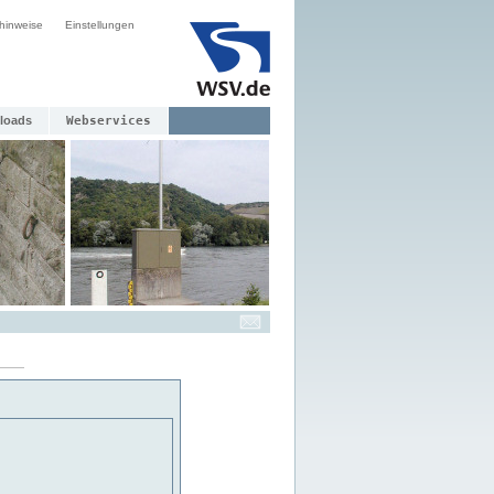
hinweise
Einstellungen
loads
Webservices