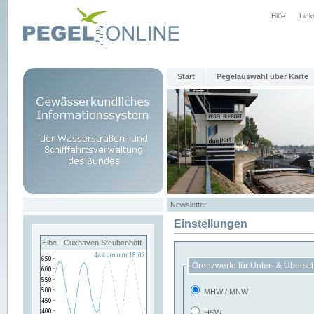
Hilfe
Link
Start
Pegelauswahl über Karte
Newsletter
Einstellungen
Elbe - Cuxhaven Steubenhöft
Grenzwerte für Unter- & Übersc
MHW / MNW
HSW