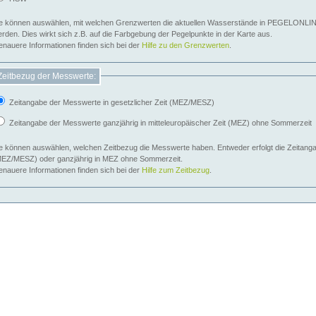
e können auswählen, mit welchen Grenzwerten die aktuellen Wasserstände in PEGELONLIN
werden. Dies wirkt sich z.B. auf die Farbgebung der Pegelpunkte in der Karte aus.
nauere Informationen finden sich bei der
Hilfe zu den Grenzwerten
.
Zeitbezug der Messwerte:
Zeitangabe der Messwerte in gesetzlicher Zeit (MEZ/MESZ)
Zeitangabe der Messwerte ganzjährig in mitteleuropäischer Zeit (MEZ) ohne Sommerzeit
e können auswählen, welchen Zeitbezug die Messwerte haben. Entweder erfolgt die Zeitangab
EZ/MESZ) oder ganzjährig in MEZ ohne Sommerzeit.
nauere Informationen finden sich bei der
Hilfe zum Zeitbezug
.