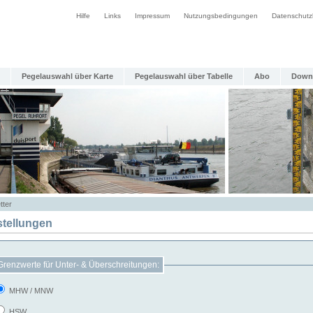
Hilfe
Links
Impressum
Nutzungsbedingungen
Datenschutz
Pegelauswahl über Karte
Pegelauswahl über Tabelle
Abo
Down
tter
stellungen
Grenzwerte für Unter- & Überschreitungen:
MHW / MNW
HSW