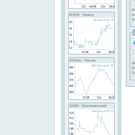
Si
RHEIN - Koblenz
Ge
DONAU - Passau
Si
(M
Ge
ODER - Eisenhüttenstadt