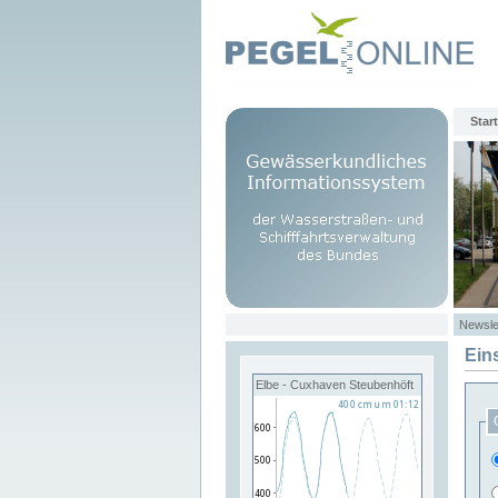
Start
Newsle
Ein
Elbe - Cuxhaven Steubenhöft