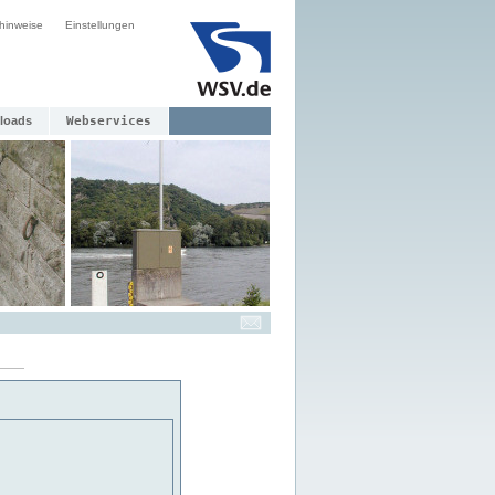
hinweise
Einstellungen
loads
Webservices