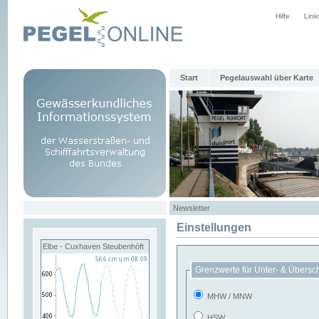
Hilfe
Link
Start
Pegelauswahl über Karte
Newsletter
Einstellungen
Elbe - Cuxhaven Steubenhöft
Grenzwerte für Unter- & Übersc
MHW / MNW
HSW