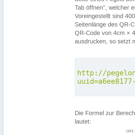
Tab öffnen", welcher 
Voreingestellt sind 4
Seitenlänge des QR-C
QR-Code von 4cm × 4c
ausdrucken, so setzt 
http://pegelo
uuid=a6ee8177
Die Formel zur Berech
lautet:
			(DPI × Druckkantenlänge in cm) ÷ 2,54 = Kantenlänge in Pixel
