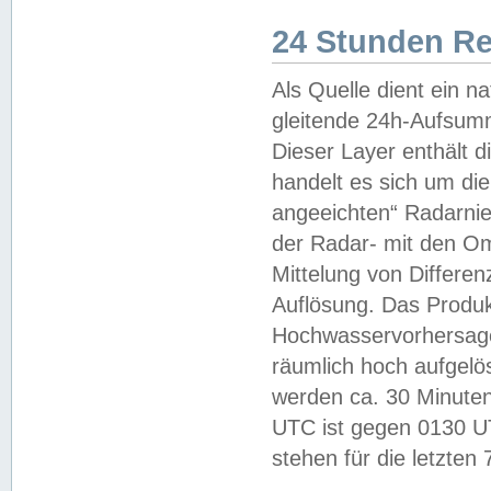
24 Stunden R
Als Quelle dient ein n
gleitende 24h-Aufsum
Dieser Layer enthält
handelt es sich um di
angeeichten“ Radarnie
der Radar- mit den O
Mittelung von Differe
Auflösung. Das Produk
Hochwasservorhersagez
räumlich hoch aufgelö
werden ca. 30 Minuten
UTC ist gegen 0130 UTC
stehen für die letzten