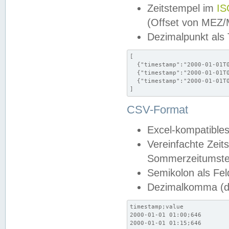
Zeitstempel im
IS
(Offset von MEZ
Dezimalpunkt als
[

  {"timestamp":"2000-01-01T0
  {"timestamp":"2000-01-01T0
  {"timestamp":"2000-01-01T0
]
CSV-Format
Excel-kompatibles
Vereinfachte Zeit
Sommerzeitumstel
Semikolon als Fel
Dezimalkomma (de
timestamp;value

2000-01-01 01:00;646

2000-01-01 01:15;646
