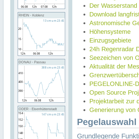
Der Wasserstand
Download langfris
RHEIN - Koblenz
Astronomische Gez
Höhensysteme
Einzugsgebiete
24h Regenradar
Seezeichen von 
DONAU - Passau
Aktualität der Me
Grenzwertübersch
PEGELONLINE-Di
Open Source Projek
Projektarbeit zur
Generierung von 
ODER - Eisenhüttenstadt
Pegelauswahl 
Grundlegende Funkti