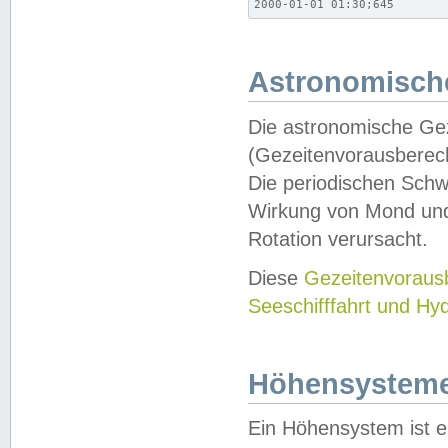
2000-01-01 01:30;645
Astronomische
Die astronomische Gez
(Gezeitenvorausberec
Die periodischen Schw
Wirkung von Mond und
Rotation verursacht.
Diese
Gezeitenvorau
Seeschifffahrt und Hy
Höhensystem
Ein Höhensystem ist e