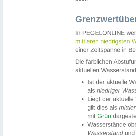
Grenzwertüber
In PEGELONLINE werde
mittleren niedrigsten
einer Zeitspanne in Be
Die farblichen Abstuf
aktuellen Wasserstand
Ist der aktuelle 
als
niedriger Was
Liegt der aktue
gilt dies als
mittle
mit
Grün
dargestel
Wasserstände obe
Wasserstand
und