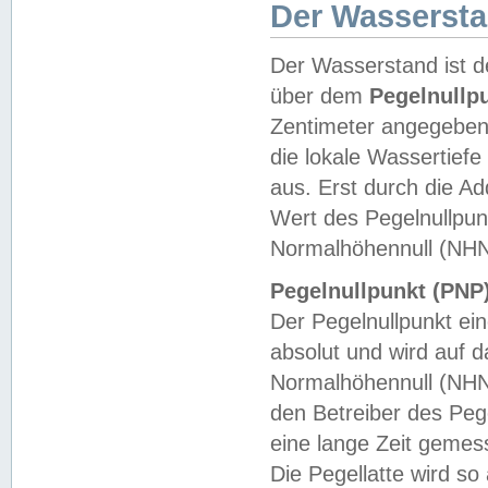
Der Wasserst
Der Wasserstand ist d
über dem
Pegelnullp
Zentimeter angegeben
die lokale Wassertie
aus. Erst durch die A
Wert des Pegelnullpun
Normalhöhennull (NHN
Pegelnullpunkt (PNP)
Der Pegelnullpunkt ei
absolut und wird auf
Normalhöhennull (NHN
den Betreiber des Pege
eine lange Zeit geme
Die Pegellatte wird s