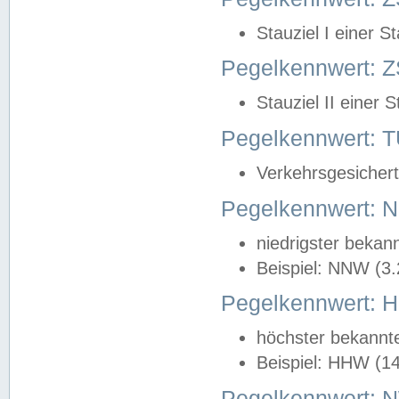
Stauziel I einer S
Pegelkennwert: Z
Stauziel II einer 
Pegelkennwert:
Verkehrsgesichert
Pegelkennwert:
niedrigster bekan
Beispiel: NNW (3
Pegelkennwert:
höchster bekannt
Beispiel: HHW (1
Pegelkennwert: 