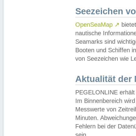
Seezeichen v
OpenSeaMap
↗
biete
nautische Information
Seamarks sind wichtig
Booten und Schiffen i
von Seezeichen wie Le
Aktualität der
PEGELONLINE erhält u
Im Binnenbereich wird 
Messwerte von Zeitreih
Minuten. Abweichungen
Fehlern bei der Daten
sein.