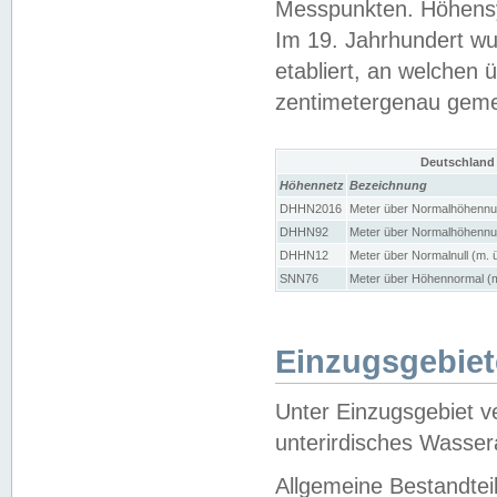
Messpunkten. Höhensy
Im 19. Jahrhundert wu
etabliert, an welchen 
zentimetergenau gem
Deutschland
Höhennetz
Bezeichnung
DHHN2016
Meter über Normalhöhennul
DHHN92
Meter über Normalhöhennul
DHHN12
Meter über Normalnull (m. 
SNN76
Meter über Höhennormal (m
Einzugsgebiet
Unter Einzugsgebiet v
unterirdisches Wasser
Allgemeine Bestandtei