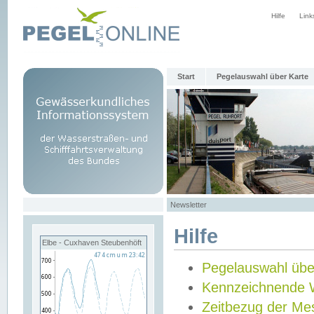
Hilfe
Link
Start
Pegelauswahl über Karte
Newsletter
Hilfe
Elbe - Cuxhaven Steubenhöft
Pegelauswahl übe
Kennzeichnende 
Zeitbezug der Me