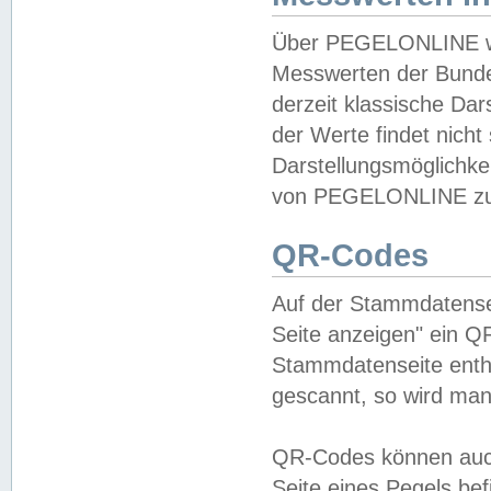
Über PEGELONLINE wer
Messwerten der Bundes
derzeit klassische Da
der Werte findet nicht 
Darstellungsmöglichkei
von PEGELONLINE zu 
QR-Codes
Auf der Stammdatensei
Seite anzeigen" ein Q
Stammdatenseite enthä
gescannt, so wird man
QR-Codes können auc
Seite eines Pegels be