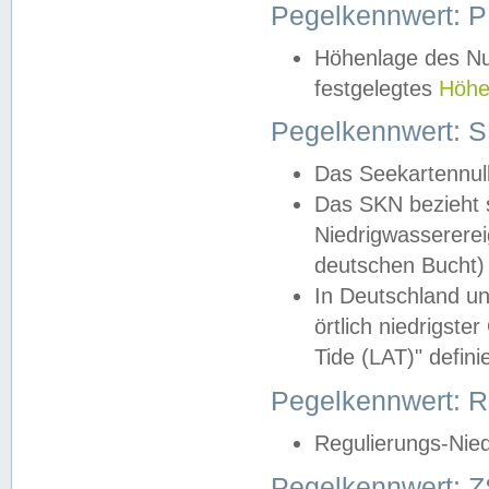
Pegelkennwert: 
Höhenlage des Nul
festgelegtes
Höhe
Pegelkennwert: 
Das Seekartennull
Das SKN bezieht s
Niedrigwassererei
deutschen Bucht) 
In Deutschland un
örtlich niedrigst
Tide (LAT)" definie
Pegelkennwert:
Regulierungs-Nie
Pegelkennwert: Z