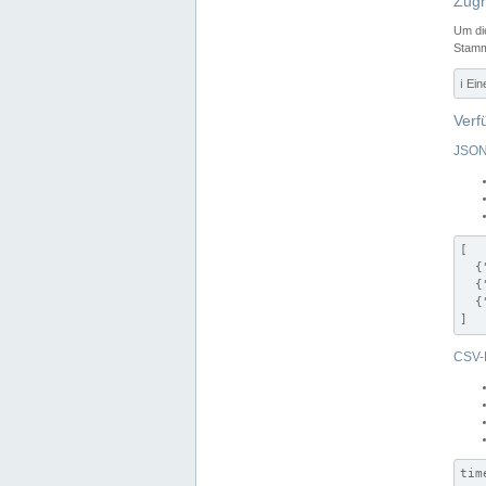
Zugr
Um di
Stamm
ℹ️ Ei
Verf
JSON
[

  {
  {
  {
]
CSV-
tim