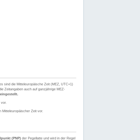
ies sind die Mitteleuropäische Zeit (MEZ, UTC+1)
ie Zeitangaben auch auf ganzjährige MEZ-
ingestellt.
 vor.
 Mitteleuropäischer Zeit vor.
lpunkt (PNP)
der Pegellatte und wird in der Regel