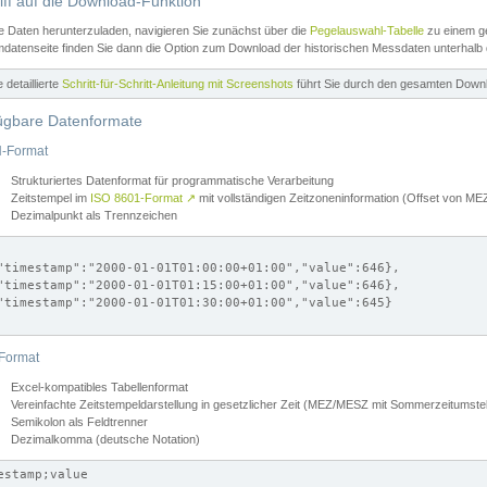
iff auf die Download-Funktion
e Daten herunterzuladen, navigieren Sie zunächst über die
Pegelauswahl-Tabelle
zu einem ge
datenseite finden Sie dann die Option zum Download der historischen Messdaten unterhalb
ne detaillierte
Schritt-für-Schritt-Anleitung mit Screenshots
führt Sie durch den gesamten Down
ügbare Datenformate
-Format
Strukturiertes Datenformat für programmatische Verarbeitung
Zeitstempel im
ISO 8601-Format
↗
mit vollständigen Zeitzoneninformation (Offset von 
Dezimalpunkt als Trennzeichen
"timestamp":"2000-01-01T01:00:00+01:00","value":646},

"timestamp":"2000-01-01T01:15:00+01:00","value":646},

"timestamp":"2000-01-01T01:30:00+01:00","value":645}

Format
Excel-kompatibles Tabellenformat
Vereinfachte Zeitstempeldarstellung in gesetzlicher Zeit (MEZ/MESZ mit Sommerzeitumstel
Semikolon als Feldtrenner
Dezimalkomma (deutsche Notation)
estamp;value
