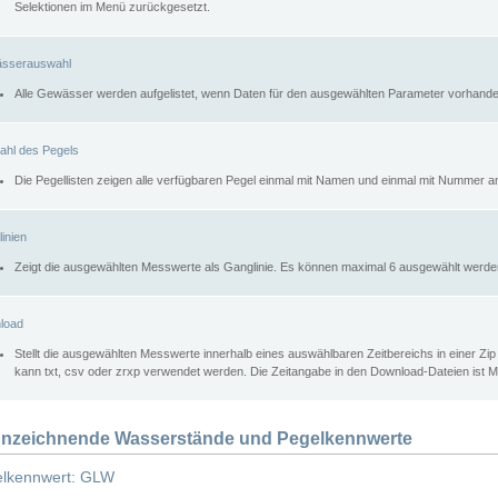
Selektionen im Menü zurückgesetzt.
sserauswahl
Alle Gewässer werden aufgelistet, wenn Daten für den ausgewählten Parameter vorhande
ahl des Pegels
Die Pegellisten zeigen alle verfügbaren Pegel einmal mit Namen und einmal mit Nummer a
inien
Zeigt die ausgewählten Messwerte als Ganglinie. Es können maximal 6 ausgewählt werde
load
Stellt die ausgewählten Messwerte innerhalb eines auswählbaren Zeitbereichs in einer Zi
kann txt, csv oder zrxp verwendet werden. Die Zeitangabe in den Download-Dateien ist 
nzeichnende Wasserstände und Pegelkennwerte
lkennwert: GLW