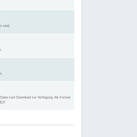
n sind.
n.
n.
p Datei zum Download zur Verfügung. Als Format
MEZ!