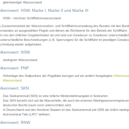
gleichwertiger Wasserstand
lkennwert: HSW, Marke I, Marke II und Marke III
HSW – höchster Schifffahrtswasserstand
in Zusammenarbeit der Wasserstraßen- und Schifffahrtsverwaltung des Bundes mit den Bund
standes an ausgewählten Pegeln und dienen als Richtwerte für den Betrieb der Schifffahrt. 
n von den örtlichen Gegebenheiten ab und sind von Gewässer zu Gewässer unterschiedlich
 unterschiedliche Beschränkungen (z.B. Sperrungen) für die Schifffahrt im jeweiligen Gewäss
schreitung wieder aufgehoben.
lkennwert: NSW
niedrigster Wasserstand
lkennwert: PNP
Höhenlage des Nullpunktes der Pegellatte bezogen auf ein amtlich festgelegtes
Höhensys
Wasserstand
.
lkennwert: SKN
Das Seekartennull (SKN) ist eine örtliche Mindesttiefenangabe in Seekarten.
Das SKN bezieht sich auf die Wassertiefe, die auch bei extemen Niedrigwasserereignissen
deutschen Bucht) kaum noch unterschritten wird.
In Deutschland und den Nordsee-Staaten ist das Seekartennull seit 2005 als örtlich nie
Astronomical Tide (LAT)" definiert.
lkennwert: RNW