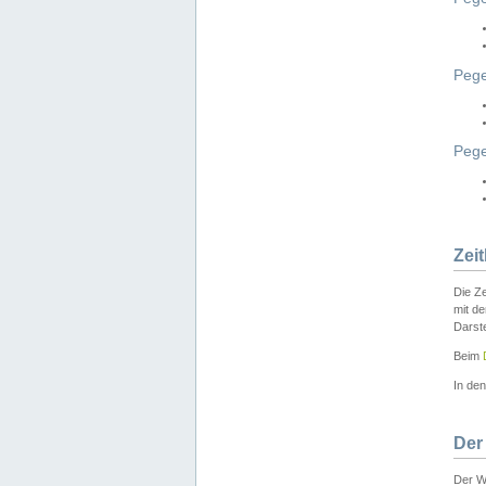
Pege
Peg
Zei
Die Ze
mit d
Darst
Beim
In de
Der
Der W