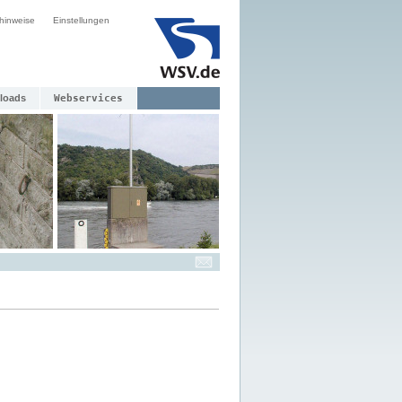
hinweise
Einstellungen
loads
Webservices