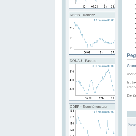
RHEIN - Koblenz
Peg
DONAU - Passau
Grund
über 
Ist Ja
ersche
Die Ze
ODER - Eisenhüttenstadt
Para