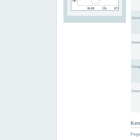
Gewä
Ausw
Gangl
Down
Ken
Pege