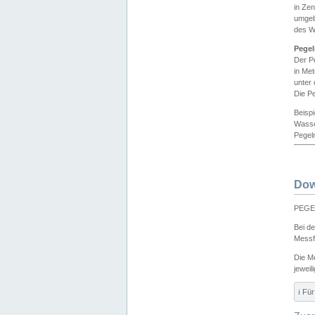
in Ze
umgeb
des W
Pegel
Der P
in Me
unter
Die Pe
Beisp
Wasse
Pegeln
Dow
PEGEL
Bei d
Messf
Die M
jeweil
ℹ️ F