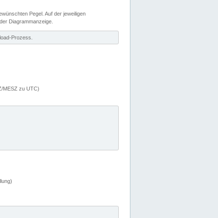
wünschten Pegel. Auf der jeweiligen
 der Diagrammanzeige.
load-Prozess.
MEZ/MESZ zu UTC)
lung)