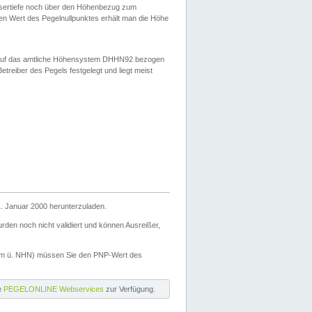
ssertiefe noch über den Höhenbezug zum
en Wert des Pegelnullpunktes erhält man die Höhe
d auf das amtliche Höhensystem DHHN92 bezogen
reiber des Pegels festgelegt und liegt meist
. Januar 2000 herunterzuladen.
den noch nicht validiert und können Ausreißer,
(m ü. NHN) müssen Sie den PNP-Wert des
ie
PEGELONLINE Webservices
zur Verfügung.