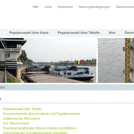
Hilfe
Links
Impressum
Nutzungsbedingungen
Datenschutz
Pegelauswahl über Karte
Pegelauswahl über Tabelle
Abo
Down
tter
e
Pegelauswahl über Tabelle
Kennzeichnende Wasserstände und Pegelkennwerte
Zeitbezug der Messwerte
Der Wasserstand
Download langfristiger Wasserstände und Abflüsse
Astronomische Gezeitenganglinie (Astrotide)