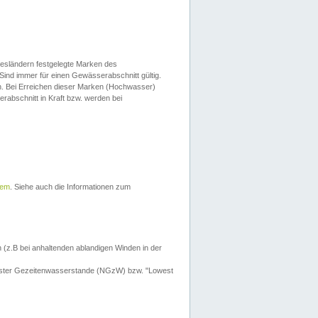
esländern festgelegte Marken des
Sind immer für einen Gewässerabschnitt gültig.
. Bei Erreichen dieser Marken (Hochwasser)
erabschnitt in Kraft bzw. werden bei
tem
. Siehe auch die Informationen zum
 (z.B bei anhaltenden ablandigen Winden in der
drigster Gezeitenwasserstande (NGzW) bzw. "Lowest