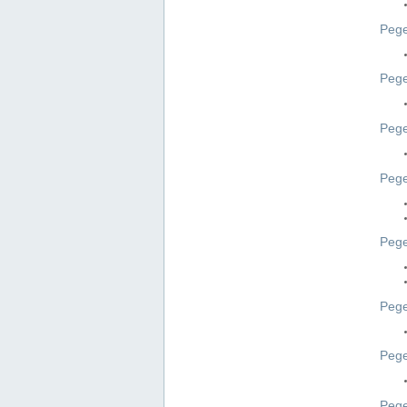
Pege
Pege
Peg
Pege
Pege
Pege
Pege
Peg