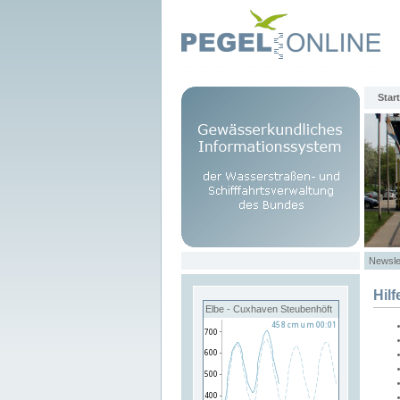
Start
Newsle
Hilf
Elbe - Cuxhaven Steubenhöft