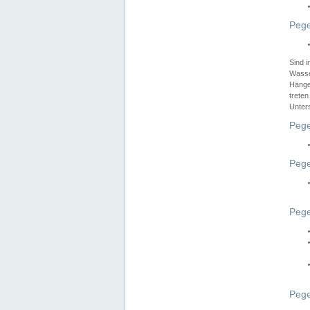
Pege
Sind 
Wasser
Hänge
treten
Unter
Pege
Pege
Pege
Pege