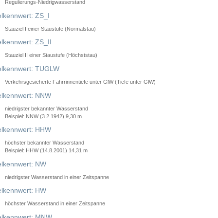
Regulierungs-Niedrigwasserstand
lkennwert: ZS_I
Stauziel I einer Staustufe (Normalstau)
lkennwert: ZS_II
Stauziel II einer Staustufe (Höchststau)
elkennwert: TUGLW
Verkehrsgesicherte Fahrrinnentiefe unter GlW (Tiefe unter GlW)
lkennwert: NNW
niedrigster bekannter Wasserstand
Beispiel: NNW (3.2.1942) 9,30 m
lkennwert: HHW
höchster bekannter Wasserstand
Beispiel: HHW (14.8.2001) 14,31 m
lkennwert: NW
niedrigster Wasserstand in einer Zeitspanne
lkennwert: HW
höchster Wasserstand in einer Zeitspanne
elkennwert: MNW