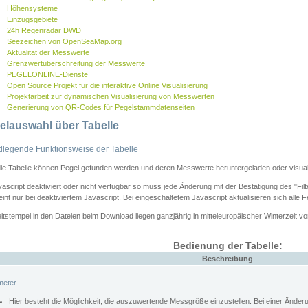
Höhensysteme
Einzugsgebiete
24h Regenradar DWD
Seezeichen von OpenSeaMap.org
Aktualität der Messwerte
Grenzwertüberschreitung der Messwerte
PEGELONLINE-Dienste
Open Source Projekt für die interaktive Online Visualisierung
Projektarbeit zur dynamischen Visualisierung von Messwerten
Generierung von QR-Codes für Pegelstammdatenseiten
elauswahl über Tabelle
legende Funktionsweise der Tabelle
die Tabelle können Pegel gefunden werden und deren Messwerte heruntergeladen oder visuali
vascript deaktiviert oder nicht verfügbar so muss jede Änderung mit der Bestätigung des "Filt
int nur bei deaktiviertem Javascript. Bei eingeschaltetem Javascript aktualisieren sich alle 
itstempel in den Dateien beim Download liegen ganzjährig in mitteleuropäischer Winterzeit vo
Bedienung der Tabelle:
Beschreibung
meter
Hier besteht die Möglichkeit, die auszuwertende Messgröße einzustellen. Bei einer Ände