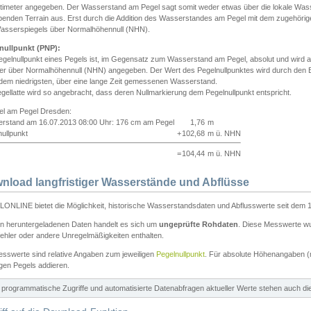
ntimeter angegeben. Der Wasserstand am Pegel sagt somit weder etwas über die lokale Wa
enden Terrain aus. Erst durch die Addition des Wasserstandes am Pegel mit dem zugehörig
asserspiegels über Normalhöhennull (NHN).
nullpunkt (PNP):
egelnullpunkt eines Pegels ist, im Gegensatz zum Wasserstand am Pegel, absolut und wir
ter über Normalhöhennull (NHN) angegeben. Der Wert des Pegelnullpunktes wird durch den Bet
 dem niedrigsten, über eine lange Zeit gemessenen Wasserstand.
gellatte wird so angebracht, dass deren Nullmarkierung dem Pegelnullpunkt entspricht.
iel am Pegel Dresden:
rstand am 16.07.2013 08:00 Uhr: 176 cm am Pegel
1,76
m
ullpunkt
+
102,68
m ü. NHN
=
104,44
m ü. NHN
nload langfristiger Wasserstände und Abflüsse
ONLINE bietet die Möglichkeit, historische Wasserstandsdaten und Abflusswerte seit dem 1
en heruntergeladenen Daten handelt es sich um
ungeprüfte Rohdaten
. Diese Messwerte wur
ehler oder andere Unregelmäßigkeiten enthalten.
esswerte sind relative Angaben zum jeweiligen
Pegelnullpunkt
. Für absolute Höhenangaben 
igen Pegels addieren.
ür programmatische Zugriffe und automatisierte Datenabfragen aktueller Werte stehen auch d