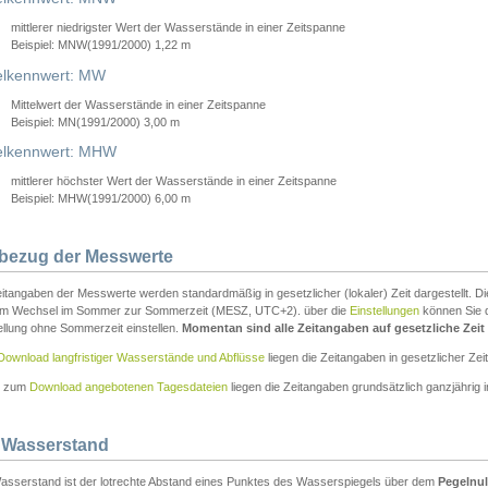
mittlerer niedrigster Wert der Wasserstände in einer Zeitspanne
Beispiel: MNW(1991/2000) 1,22 m
lkennwert: MW
Mittelwert der Wasserstände in einer Zeitspanne
Beispiel: MN(1991/2000) 3,00 m
elkennwert: MHW
mittlerer höchster Wert der Wasserstände in einer Zeitspanne
Beispiel: MHW(1991/2000) 6,00 m
tbezug der Messwerte
itangaben der Messwerte werden standardmäßig in gesetzlicher (lokaler) Zeit dargestellt. D
em Wechsel im Sommer zur Sommerzeit (MESZ, UTC+2). über die
Einstellungen
können Sie d
ellung ohne Sommerzeit einstellen.
Momentan sind alle Zeitangaben auf gesetzliche Zeit e
Download langfristiger Wasserstände und Abflüsse
liegen die Zeitangaben in gesetzlicher Zeit
n zum
Download angebotenen Tagesdateien
liegen die Zeitangaben grundsätzlich ganzjährig in
 Wasserstand
asserstand ist der lotrechte Abstand eines Punktes des Wasserspiegels über dem
Pegelnul