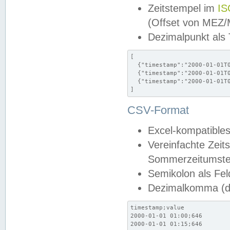
Zeitstempel im
IS
(Offset von MEZ
Dezimalpunkt als
[

  {"timestamp":"2000-01-01T0
  {"timestamp":"2000-01-01T0
  {"timestamp":"2000-01-01T0
]
CSV-Format
Excel-kompatibles
Vereinfachte Zeit
Sommerzeitumstel
Semikolon als Fel
Dezimalkomma (de
timestamp;value

2000-01-01 01:00;646

2000-01-01 01:15;646
