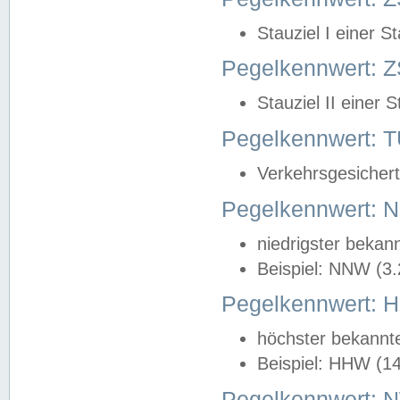
Stauziel I einer S
Pegelkennwert: Z
Stauziel II einer 
Pegelkennwert:
Verkehrsgesichert
Pegelkennwert:
niedrigster bekan
Beispiel: NNW (3
Pegelkennwert:
höchster bekannt
Beispiel: HHW (1
Pegelkennwert: 