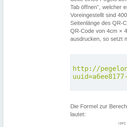
Tab öffnen", welcher 
Voreingestellt sind 4
Seitenlänge des QR-C
QR-Code von 4cm × 4c
ausdrucken, so setzt 
http://pegelo
uuid=a6ee8177
Die Formel zur Berech
lautet:
			(DPI × Druckkantenlänge in cm) ÷ 2,54 = Kantenlänge in Pixel
