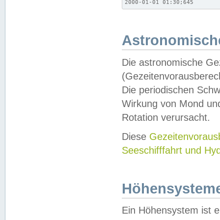
2000-01-01 01:30;645
Astronomische
Die astronomische Gez
(Gezeitenvorausberec
Die periodischen Schw
Wirkung von Mond und
Rotation verursacht.
Diese
Gezeitenvorau
Seeschifffahrt und Hy
Höhensystem
Ein Höhensystem ist e