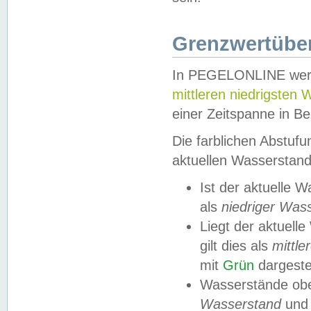
Grenzwertüber
In PEGELONLINE werde
mittleren niedrigsten
einer Zeitspanne in Be
Die farblichen Abstuf
aktuellen Wasserstand
Ist der aktuelle 
als
niedriger Was
Liegt der aktue
gilt dies als
mittle
mit
Grün
dargestel
Wasserstände obe
Wasserstand
und