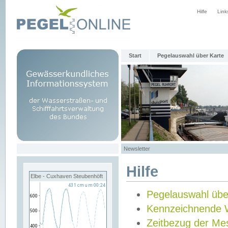
Hilfe
Link
Start
Pegelauswahl über Karte
Newsletter
Hilfe
Elbe - Cuxhaven Steubenhöft
Pegelauswahl übe
Kennzeichnende 
Zeitbezug der Me