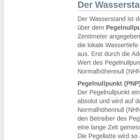
Der Wasserst
Der Wasserstand ist d
über dem
Pegelnullp
Zentimeter angegeben
die lokale Wassertie
aus. Erst durch die A
Wert des Pegelnullpun
Normalhöhennull (NHN
Pegelnullpunkt (PNP)
Der Pegelnullpunkt ei
absolut und wird auf
Normalhöhennull (NHN
den Betreiber des Pege
eine lange Zeit geme
Die Pegellatte wird s