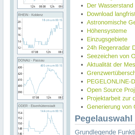
Der Wasserstand
Download langfris
RHEIN - Koblenz
Astronomische Gez
Höhensysteme
Einzugsgebiete
24h Regenradar
Seezeichen von 
DONAU - Passau
Aktualität der Me
Grenzwertübersch
PEGELONLINE-Di
Open Source Projek
Projektarbeit zur
Generierung von 
ODER - Eisenhüttenstadt
Pegelauswahl 
Grundlegende Funkti