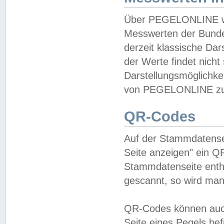
Über PEGELONLINE wer
Messwerten der Bundes
derzeit klassische Da
der Werte findet nicht 
Darstellungsmöglichkei
von PEGELONLINE zu 
QR-Codes
Auf der Stammdatensei
Seite anzeigen" ein Q
Stammdatenseite enthä
gescannt, so wird man
QR-Codes können auc
Seite eines Pegels be