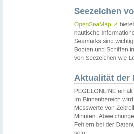
Seezeichen v
OpenSeaMap
↗
biete
nautische Information
Seamarks sind wichtig
Booten und Schiffen i
von Seezeichen wie Le
Aktualität der
PEGELONLINE erhält u
Im Binnenbereich wird 
Messwerte von Zeitreih
Minuten. Abweichungen
Fehlern bei der Daten
sein.