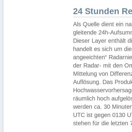
24 Stunden R
Als Quelle dient ein n
gleitende 24h-Aufsum
Dieser Layer enthält
handelt es sich um di
angeeichten“ Radarnie
der Radar- mit den O
Mittelung von Differe
Auflösung. Das Produk
Hochwasservorhersagez
räumlich hoch aufgelö
werden ca. 30 Minuten
UTC ist gegen 0130 UTC
stehen für die letzten