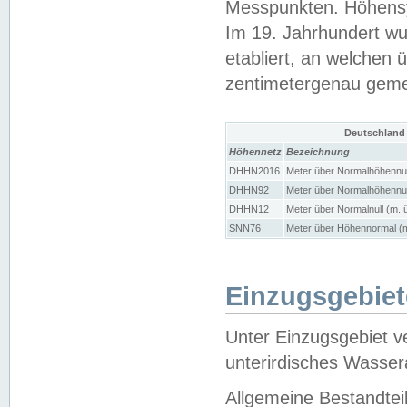
Messpunkten. Höhensy
Im 19. Jahrhundert wu
etabliert, an welchen 
zentimetergenau gem
Deutschland
Höhennetz
Bezeichnung
DHHN2016
Meter über Normalhöhennul
DHHN92
Meter über Normalhöhennul
DHHN12
Meter über Normalnull (m. 
SNN76
Meter über Höhennormal (m
Einzugsgebiet
Unter Einzugsgebiet v
unterirdisches Wasser
Allgemeine Bestandtei