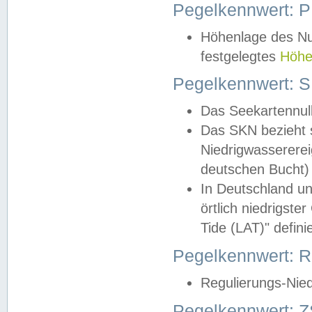
Pegelkennwert: 
Höhenlage des Nul
festgelegtes
Höhe
Pegelkennwert: 
Das Seekartennull
Das SKN bezieht s
Niedrigwassererei
deutschen Bucht) 
In Deutschland un
örtlich niedrigst
Tide (LAT)" definie
Pegelkennwert:
Regulierungs-Nie
Pegelkennwert: Z