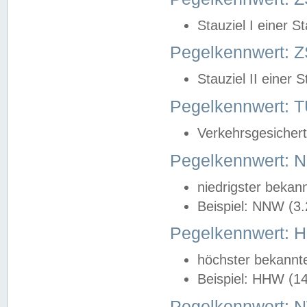
Stauziel I einer S
Pegelkennwert: Z
Stauziel II einer 
Pegelkennwert:
Verkehrsgesichert
Pegelkennwert:
niedrigster bekan
Beispiel: NNW (3
Pegelkennwert:
höchster bekannt
Beispiel: HHW (1
Pegelkennwert: 