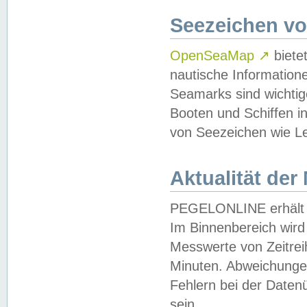
Seezeichen v
OpenSeaMap
↗
biete
nautische Information
Seamarks sind wichtig
Booten und Schiffen i
von Seezeichen wie Le
Aktualität der
PEGELONLINE erhält u
Im Binnenbereich wird 
Messwerte von Zeitreih
Minuten. Abweichungen
Fehlern bei der Daten
sein.