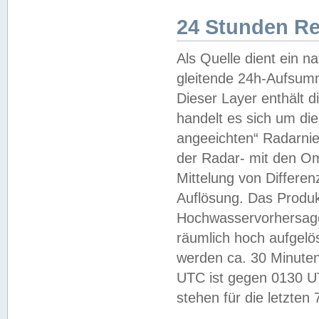
24 Stunden R
Als Quelle dient ein n
gleitende 24h-Aufsum
Dieser Layer enthält
handelt es sich um di
angeeichten“ Radarnie
der Radar- mit den O
Mittelung von Differe
Auflösung. Das Produk
Hochwasservorhersagez
räumlich hoch aufgelö
werden ca. 30 Minuten
UTC ist gegen 0130 UTC
stehen für die letzten