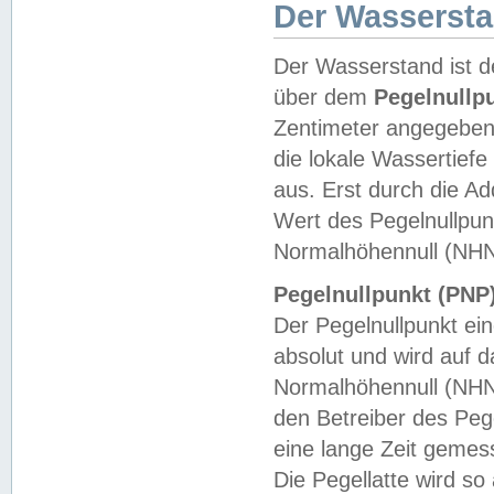
Der Wasserst
Der Wasserstand ist d
über dem
Pegelnullp
Zentimeter angegeben
die lokale Wassertie
aus. Erst durch die A
Wert des Pegelnullpun
Normalhöhennull (NHN
Pegelnullpunkt (PNP)
Der Pegelnullpunkt ei
absolut und wird auf
Normalhöhennull (NHN
den Betreiber des Pege
eine lange Zeit geme
Die Pegellatte wird s