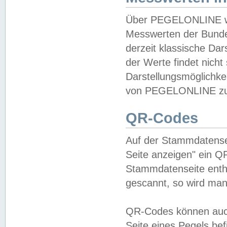
Über PEGELONLINE wer
Messwerten der Bundes
derzeit klassische Da
der Werte findet nicht 
Darstellungsmöglichkei
von PEGELONLINE zu 
QR-Codes
Auf der Stammdatensei
Seite anzeigen" ein Q
Stammdatenseite enthä
gescannt, so wird man
QR-Codes können auc
Seite eines Pegels be