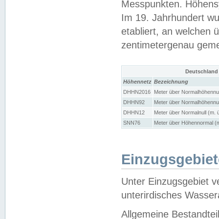
Messpunkten. Höhensy
Im 19. Jahrhundert wu
etabliert, an welchen 
zentimetergenau gem
Deutschland
Höhennetz
Bezeichnung
DHHN2016
Meter über Normalhöhennul
DHHN92
Meter über Normalhöhennul
DHHN12
Meter über Normalnull (m. 
SNN76
Meter über Höhennormal (m
Einzugsgebiet
Unter Einzugsgebiet v
unterirdisches Wasser
Allgemeine Bestandtei