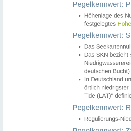
Pegelkennwert: 
Höhenlage des Nul
festgelegtes
Höhe
Pegelkennwert: 
Das Seekartennull
Das SKN bezieht s
Niedrigwassererei
deutschen Bucht) 
In Deutschland un
örtlich niedrigst
Tide (LAT)" definie
Pegelkennwert:
Regulierungs-Nie
Pegelkennwert: Z