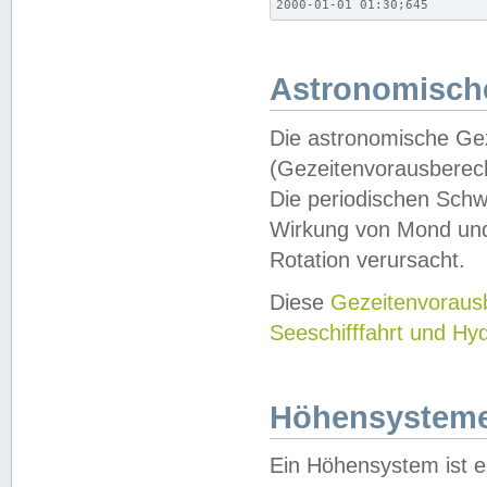
2000-01-01 01:30;645
Astronomische
Die astronomische Gez
(Gezeitenvorausberec
Die periodischen Schw
Wirkung von Mond und
Rotation verursacht.
Diese
Gezeitenvorau
Seeschifffahrt und Hy
Höhensystem
Ein Höhensystem ist e