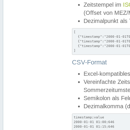
Zeitstempel im
IS
(Offset von MEZ
Dezimalpunkt als
[

  {"timestamp":"2000-01-01T0
  {"timestamp":"2000-01-01T0
  {"timestamp":"2000-01-01T0
]
CSV-Format
Excel-kompatibles
Vereinfachte Zeit
Sommerzeitumstel
Semikolon als Fel
Dezimalkomma (de
timestamp;value

2000-01-01 01:00;646

2000-01-01 01:15;646
