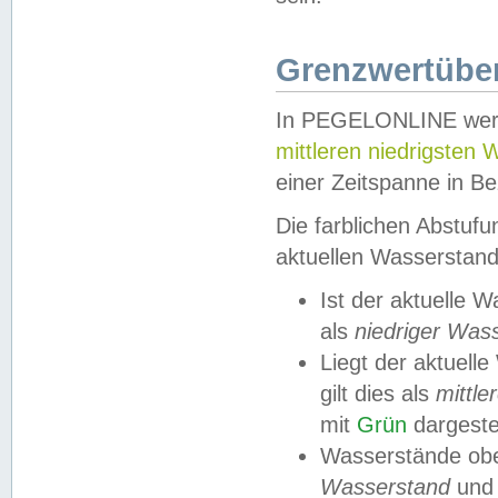
Grenzwertüber
In PEGELONLINE werde
mittleren niedrigsten
einer Zeitspanne in Be
Die farblichen Abstuf
aktuellen Wasserstand
Ist der aktuelle 
als
niedriger Was
Liegt der aktue
gilt dies als
mittle
mit
Grün
dargestel
Wasserstände obe
Wasserstand
und