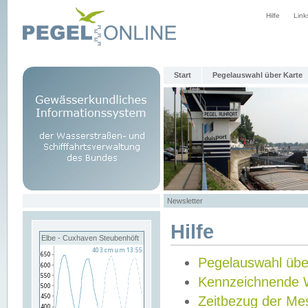
Hilfe
Link
Start
Pegelauswahl über Karte
Newsletter
Hilfe
Elbe - Cuxhaven Steubenhöft
Pegelauswahl übe
Kennzeichnende 
Zeitbezug der Me