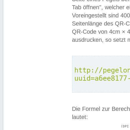
Tab öffnen", welcher 
Voreingestellt sind 4
Seitenlänge des QR-C
QR-Code von 4cm × 4c
ausdrucken, so setzt 
http://pegelo
uuid=a6ee8177
Die Formel zur Berech
lautet:
			(DPI × Druckkantenlänge in cm) ÷ 2,54 = Kantenlänge in Pixel
