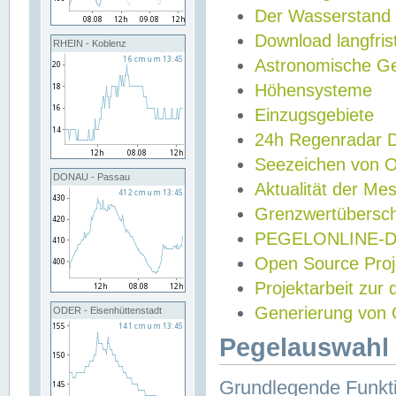
Der Wasserstand
Download langfris
RHEIN - Koblenz
Astronomische Gez
Höhensysteme
Einzugsgebiete
24h Regenradar
Seezeichen von 
DONAU - Passau
Aktualität der Me
Grenzwertübersch
PEGELONLINE-Di
Open Source Projek
Projektarbeit zur
Generierung von 
ODER - Eisenhüttenstadt
Pegelauswahl 
Grundlegende Funkti