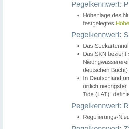
Pegelkennwert: 
Höhenlage des Nul
festgelegtes
Höhe
Pegelkennwert: 
Das Seekartennull
Das SKN bezieht s
Niedrigwassererei
deutschen Bucht) 
In Deutschland un
örtlich niedrigst
Tide (LAT)" definie
Pegelkennwert:
Regulierungs-Nie
Pegelkennwert: Z