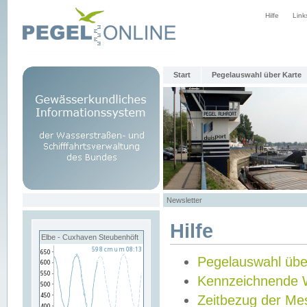
Hilfe
Link
Start
Pegelauswahl über Karte
Newsletter
Hilfe
Elbe - Cuxhaven Steubenhöft
Pegelauswahl übe
Kennzeichnende 
Zeitbezug der Me