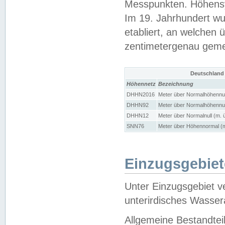
Messpunkten. Höhensy
Im 19. Jahrhundert wu
etabliert, an welchen 
zentimetergenau gem
Deutschland
Höhennetz
Bezeichnung
DHHN2016
Meter über Normalhöhennul
DHHN92
Meter über Normalhöhennul
DHHN12
Meter über Normalnull (m. 
SNN76
Meter über Höhennormal (m
Einzugsgebiet
Unter Einzugsgebiet v
unterirdisches Wasser
Allgemeine Bestandtei