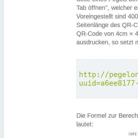
Tab öffnen", welcher 
Voreingestellt sind 4
Seitenlänge des QR-C
QR-Code von 4cm × 4c
ausdrucken, so setzt 
http://pegelo
uuid=a6ee8177
Die Formel zur Berech
lautet:
			(DPI × Druckkantenlänge in cm) ÷ 2,54 = Kantenlänge in Pixel
