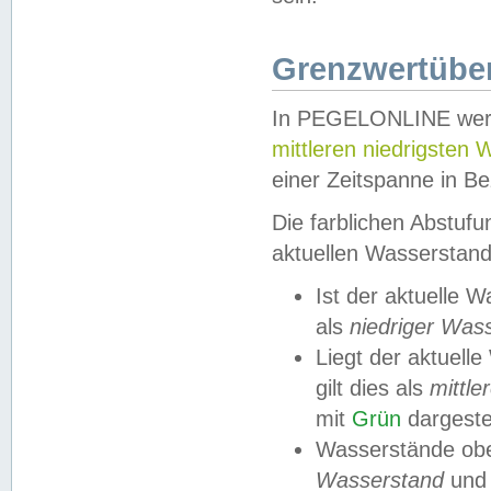
Grenzwertüber
In PEGELONLINE werde
mittleren niedrigsten
einer Zeitspanne in Be
Die farblichen Abstuf
aktuellen Wasserstand
Ist der aktuelle 
als
niedriger Was
Liegt der aktue
gilt dies als
mittle
mit
Grün
dargestel
Wasserstände obe
Wasserstand
und