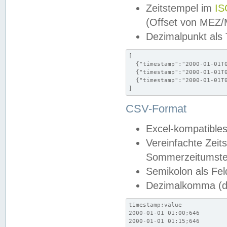
Zeitstempel im
IS
(Offset von MEZ
Dezimalpunkt als
[

  {"timestamp":"2000-01-01T0
  {"timestamp":"2000-01-01T0
  {"timestamp":"2000-01-01T0
]
CSV-Format
Excel-kompatibles
Vereinfachte Zeit
Sommerzeitumstel
Semikolon als Fel
Dezimalkomma (de
timestamp;value

2000-01-01 01:00;646

2000-01-01 01:15;646
