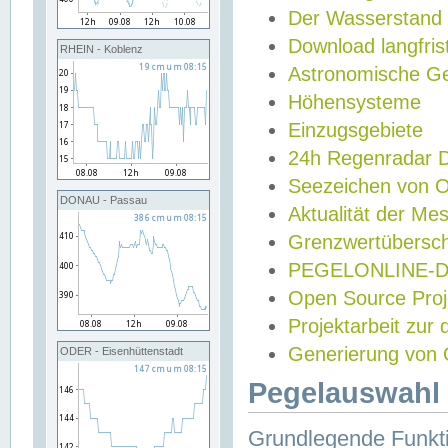
Der Wasserstand
Download langfris
RHEIN - Koblenz
Astronomische Gez
Höhensysteme
Einzugsgebiete
24h Regenradar
Seezeichen von 
DONAU - Passau
Aktualität der Me
Grenzwertübersch
PEGELONLINE-Di
Open Source Projek
Projektarbeit zur
Generierung von 
ODER - Eisenhüttenstadt
Pegelauswahl 
Grundlegende Funkti