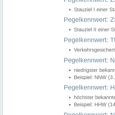
Stauziel I einer S
Pegelkennwert: Z
Stauziel II einer 
Pegelkennwert:
Verkehrsgesichert
Pegelkennwert:
niedrigster bekan
Beispiel: NNW (3
Pegelkennwert:
höchster bekannt
Beispiel: HHW (1
Pegelkennwert: 