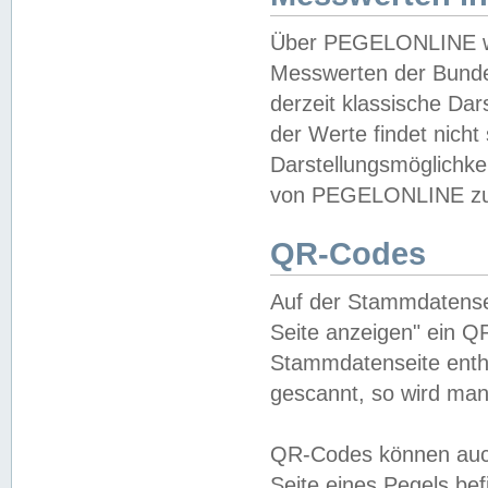
Über PEGELONLINE wer
Messwerten der Bundes
derzeit klassische Da
der Werte findet nicht 
Darstellungsmöglichkei
von PEGELONLINE zu 
QR-Codes
Auf der Stammdatensei
Seite anzeigen" ein Q
Stammdatenseite enthä
gescannt, so wird man
QR-Codes können auc
Seite eines Pegels be