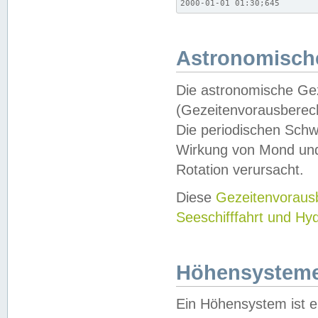
2000-01-01 01:30;645
Astronomische
Die astronomische Gez
(Gezeitenvorausberec
Die periodischen Schw
Wirkung von Mond und
Rotation verursacht.
Diese
Gezeitenvorau
Seeschifffahrt und Hy
Höhensystem
Ein Höhensystem ist e