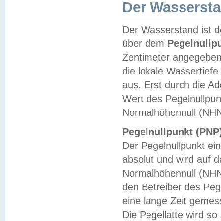
Der Wasserst
Der Wasserstand ist d
über dem
Pegelnullp
Zentimeter angegeben
die lokale Wassertie
aus. Erst durch die A
Wert des Pegelnullpun
Normalhöhennull (NHN
Pegelnullpunkt (PNP)
Der Pegelnullpunkt ei
absolut und wird auf
Normalhöhennull (NHN
den Betreiber des Pege
eine lange Zeit geme
Die Pegellatte wird s