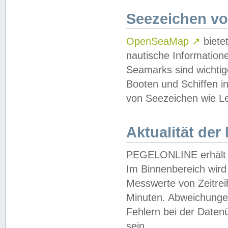
Seezeichen v
OpenSeaMap
↗
biete
nautische Information
Seamarks sind wichtig
Booten und Schiffen i
von Seezeichen wie Le
Aktualität der
PEGELONLINE erhält u
Im Binnenbereich wird 
Messwerte von Zeitreih
Minuten. Abweichungen
Fehlern bei der Daten
sein.