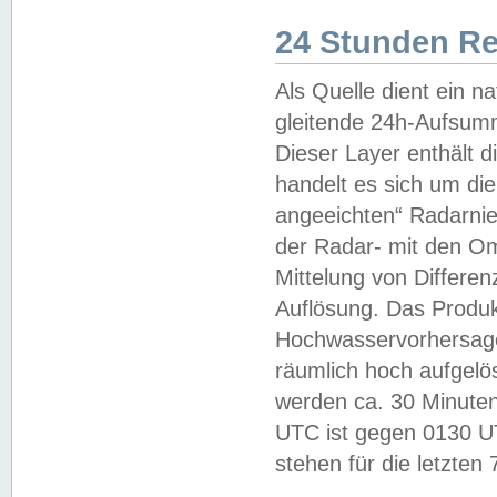
24 Stunden R
Als Quelle dient ein n
gleitende 24h-Aufsum
Dieser Layer enthält
handelt es sich um di
angeeichten“ Radarnie
der Radar- mit den O
Mittelung von Differe
Auflösung. Das Produk
Hochwasservorhersagez
räumlich hoch aufgelö
werden ca. 30 Minuten
UTC ist gegen 0130 UTC
stehen für die letzten